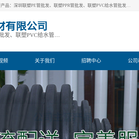
深圳市鹏润通建材有限公司是一家深圳联塑总代理企业，主营产品：深圳联塑PE管批发、联塑PPR管批发、联塑PVC给水管批发、联塑PVC排水管批发、联塑管道批发等。凭借服务以及多年的勤奋拼搏，发展成为一家销售各种管材管件，绝缘电工套管及配件等系列产品的贸易公司。公司秉承“顾客至上，锐意进取”的经营理念，坚持“客户至上”原则为广大客户提供的服务。欢迎惠顾！
材有限公司
深圳联塑PE管批发、联塑PPR管批发、联塑PVC给水管批发、联塑PVC排水管批发、联塑管道批发等
视频
关于我们
招聘中心
公司