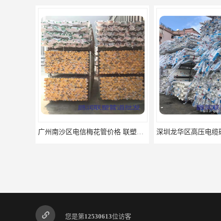
深圳龙华区高压电缆硬管代理 联塑总代理批发
您是第
12530613
位访客