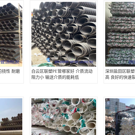
的挠性 耐磨
白云区联塑PE管哪家好 介质流动
深圳盐田区联塑
阻力小 输送介质的能耗低
高 良好的快速