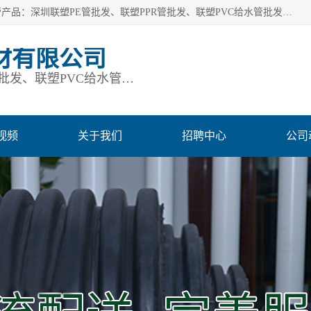
深圳市鹏润通建材有限公司是一家深圳联塑总代理企业，主营产品：深圳联塑PE管批发、联塑PPR管批发、联塑PVC给水管批发、联塑PVC排水管批发、联塑管道批发等。凭借服务以及多年的勤奋拼搏，发展成为一家销售各种管材管件，绝缘电工套管及配件等系列产品的贸易公司。公司秉承“顾客至上，锐意进取”的经营理念，坚持“客户至上”原则为广大客户提供的服务。欢迎惠顾！
材有限公司
深圳联塑PE管批发、联塑PPR管批发、联塑PVC给水管批发、联塑PVC排水管批发、联塑管道批发等
视频
关于我们
招聘中心
公司