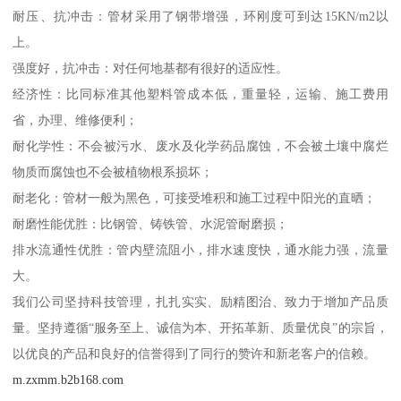
耐压、抗冲击：管材采用了钢带增强，环刚度可到达15KN/m2以
上。
强度好，抗冲击：对任何地基都有很好的适应性。
经济性：比同标准其他塑料管成本低，重量轻，运输、施工费用
省，办理、维修便利；
耐化学性：不会被污水、废水及化学药品腐蚀，不会被土壤中腐烂
物质而腐蚀也不会被植物根系损坏；
耐老化：管材一般为黑色，可接受堆积和施工过程中阳光的直晒；
耐磨性能优胜：比钢管、铸铁管、水泥管耐磨损；
排水流通性优胜：管内壁流阻小，排水速度快，通水能力强，流量
大。
我们公司坚持科技管理，扎扎实实、励精图治、致力于增加产品质
量。坚持遵循“服务至上、诚信为本、开拓革新、质量优良”的宗旨，
以优良的产品和良好的信誉得到了同行的赞许和新老客户的信赖。
m.zxmm.b2b168.com