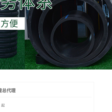
管总代理
 起