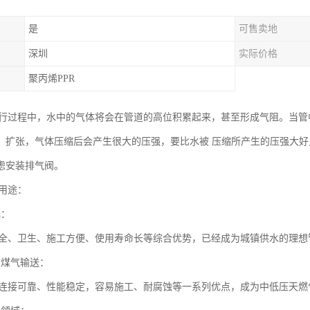
是
可售卖地
深圳
实际价格
聚丙烯PPR
运行过程中，水中的气体将会在管道的高位积累起来，甚至形成气阻。当
、扩张，气体压缩后会产生很大的压强，要比水被 压缩所产生的压强大
虑安装排气阀。
要用途：
水：
安全、卫生、施工方便、使用寿命长等综合优势，已经成为城镇供水的理想
、煤气输送：
道连接可靠、性能稳定，容易施工、耐腐蚀等一系列优点，成为中低压天燃