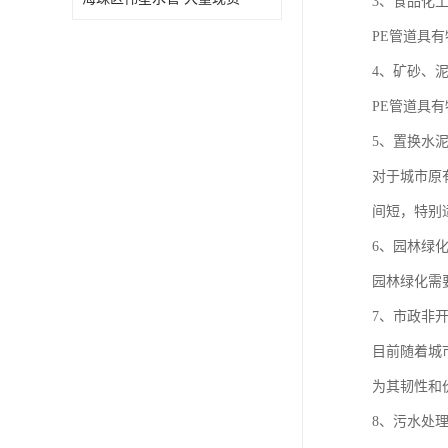
3、食品化
PE管道具
4、矿砂、
PE管道具
5、置换水
对于城市原
间短，特别
6、园林绿
园林绿化需
7、市政非
目前随着城
为其韧性和
8、污水处