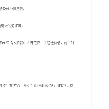
低及维护费用低。
道清淤的泥浆等。
将PE管插入旧管中进行更换，工程造价低，施工时
顶管(拖拉管，牵引管)目前比较流行用PE管，以