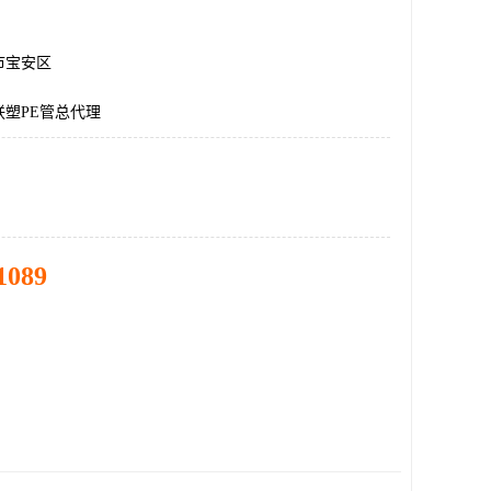
市宝安区
塑PE管总代理
1089