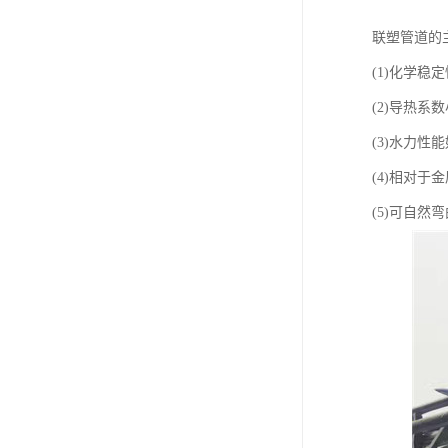
联塑管道的
(1)化学
(2)导热
(3)水力
(4)相对
(5)可自