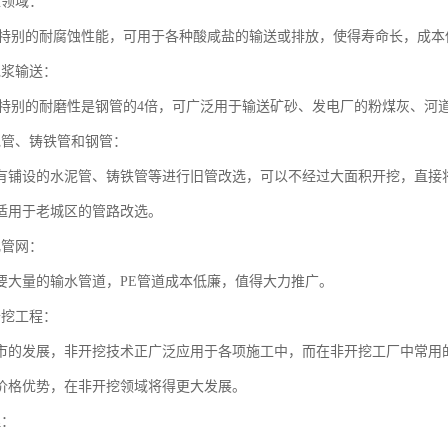
工领域：
有特别的耐腐蚀性能，可用于各种酸咸盐的输送或排放，使得寿命长，成本
泥浆输送：
有特别的耐磨性是钢管的4倍，可广泛用于输送矿砂、发电厂的粉煤灰、河
泥管、铸铁管和钢管：
有铺设的水泥管、铸铁管等进行旧管改选，可以不经过大面积开挖，直接
适用于老城区的管路改选。
化管网：
要大量的输水管道，PE管道成本低廉，值得大力推广。
开挖工程：
市的发展，非开挖技术正广泛应用于各项施工中，而在非开挖工厂中常用的
价格优势，在非开挖领域将得更大发展。
理：