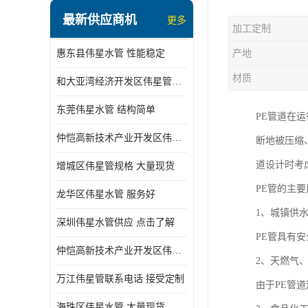
最新供应商机
更多
加工定制
惠东县伟星水管 性能稳定
产地
材质
和大亚湾经济开发区伟星管批发
东莞伟星水管 结构简单
PE管道在
仲恺高新技术产业开发区伟星管型号 技术成熟
断地被压缩
道设计时考
增城区伟星管规格 大量现货
PE管的主
龙华区伟星水管 服务好
1、城镇供
深圳伟星水管供应 点击了解
PE管具有
仲恺高新技术产业开发区伟星水管 大量现货
2、天燃气
万江伟星管联系电话 接受定制
由于PE管
海珠区伟星水管 大量现货