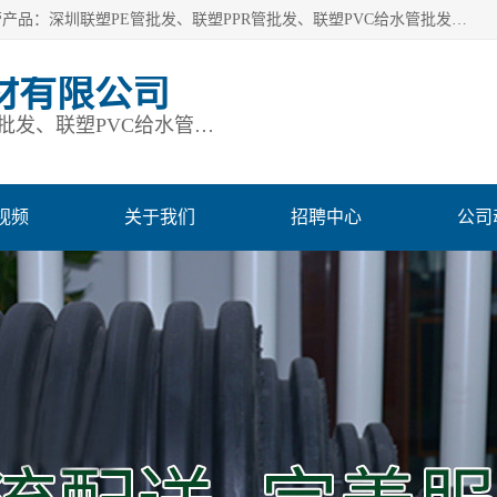
深圳市鹏润通建材有限公司是一家深圳联塑总代理企业，主营产品：深圳联塑PE管批发、联塑PPR管批发、联塑PVC给水管批发、联塑PVC排水管批发、联塑管道批发等。凭借服务以及多年的勤奋拼搏，发展成为一家销售各种管材管件，绝缘电工套管及配件等系列产品的贸易公司。公司秉承“顾客至上，锐意进取”的经营理念，坚持“客户至上”原则为广大客户提供的服务。欢迎惠顾！
材有限公司
深圳联塑PE管批发、联塑PPR管批发、联塑PVC给水管批发、联塑PVC排水管批发、联塑管道批发等
视频
关于我们
招聘中心
公司