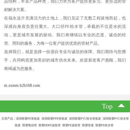
品结构，丰富产品种类，我们力求为客户提供更多元、更合适的管
材解决方案。
在福永这片充满活力的土地上，我们见证了无数工程拔地而起，也
深感自身肩负责任重大。大口径PE给水管，承载的不仅是水的流
动，更是城市发展的脉动。我们将继续以专业的态度、诚信的经
营、周到的服务，为每一位客户提供优质的管材产品。
选择我们，就是选择一份源自专业与诚信的保障。我们期待与您携
手，共同构筑更加美好的城市供水未来。欢迎新老客户惠顾，我们
将竭诚为您服务。
m.zxmm.b2b168.com
Top
主营产品：深圳联塑PE管批发 深圳联塑PPR管批发 深圳联塑PVC给水管批发 深圳联塑PVC排水管
批发 联塑电信管 联塑HDPE波纹管 联塑PE波纹管 联塑管道 联塑PE给水管