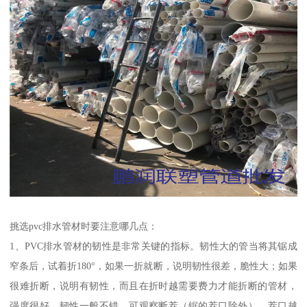
挑选pvc排水管材时要注意哪几点：
1、PVC排水管材的韧性是非常关键的指标。韧性大的管当将其锯成
窄条后，试着折180°，如果一折就断，说明韧性很差，脆性大；如果
很难折断，说明有韧性，而且在折时越需要费力才能折断的管材，
强度很好，韧性一般不错。可观察断茬（锯的茬口除外），茬口越