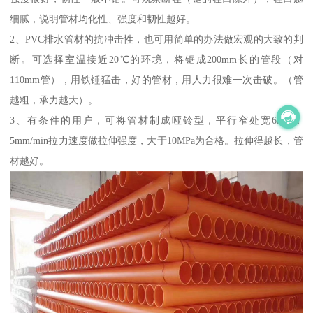
细腻，说明管材均化性、强度和韧性越好。
2、PVC排水管材的抗冲击性，也可用简单的办法做宏观的大致的判
断。可选择室温接近20℃的环境，将锯成200mm长的管段（对
110mm管），用铁锤猛击，好的管材，用人力很难一次击破。（管
越粗，承力越大）。
3、有条件的用户，可将管材制成哑铃型，平行窄处宽6mm，
5mm/min拉力速度做拉伸强度，大于10MPa为合格。拉伸得越长，管
材越好。