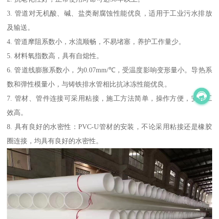
3. 管道对无机酸、碱、盐类耐腐蚀性能优良，适用于工业污水排放
及输送。
4. 管道摩阻系数小，水流顺畅，不易堵塞，养护工作量少。
5. 材料氧指数高，具有自熄性。
6. 管道线膨胀系数小，为0.07mm/℃，受温度影响变形量小。导热系
数和弹性模量小，与铸铁排水管相比抗冰冻性能优良。
7. 管材、管件连接可采用粘接，施工方法简单，操作方便，安装工
效高。
8. 具有良好的水密性：PVC-U管材的安装，不论采用粘接还是橡胶
圈连接，均具有良好的水密性。