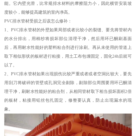
能。它内壁光滑，比常规排水材料的摩擦阻力小，因此横管安装坡
度较小，能够提高建筑的室内净高。
PVC排水管材受损之后该怎么修补：
1、PVC排水管材的外壁如果局部或者比较小的裂缝、要先将管材内
的水分排出，用棉纱将损坏部位清理干净，然后用环已酮刷基面
后，再用耐水性能好的塑料粘合剂进行涂刷。再从未使用的管道上
取下相似形状的板材进行粘接，用土工布包缠固定，固化24h后就可
以了。
2、PVC排水管材如果出现损伤比较严重或者或者空洞比较大，要先
用刮刀将破碎的管壁或孔洞完全剔除，剔除部位周围要用环已酮清
理干净，刷耐水性能好的粘合剂，从相同管材取下相当损坏面积2倍
的板材，粘接用铅丝包扎固定，修整要认真，防止出现漏水的现
象。