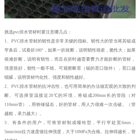
挑选pvc排水管材时要注意哪几点：
1、PVC排水管材的韧性是非常关键的指标。韧性大的管当将其锯成
窄条后，试着折180°，如果一折就断，说明韧性很差，脆性大；如果
很难折断，说明有韧性，而且在折时越需要费力才能折断的管材，
强度很好，韧性一般不错。可观察断茬（锯的茬口除外），茬口越
细腻，说明管材均化性、强度和韧性越好。
2、PVC排水管材的抗冲击性，也可用简单的办法做宏观的大致的判
断。可选择室温接近20℃的环境，将锯成200mm长的管段（对
110mm管），用铁锤猛击，好的管材，用人力很难一次击破。（管
越粗，承力越大）。
3、有条件的用户，可将管材制成哑铃型，平行窄处宽6mm，
5mm/min拉力速度做拉伸强度，大于10MPa为合格。拉伸得越长，管