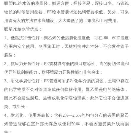
联塑PE给水管的质量轻，搬运方便，焊接容易，焊接口少。当管线
较长的时候使用盘卷，PE给水管要求远比钢管要求低。另外，可采
用管沉入的方法在水底铺设，大大降低了施工难度和工程费用。
联塑PE给水管优点：
1、低温抗冲击性好：聚乙烯的低温脆化温度低，可在-60—60℃温度
范围内安全使用。冬季施工时，因材料抗冲击性好，不会发生管子
脆裂；
2、抗应力开裂性好：PE管材具有低的缺口敏感性、高的剪切强度和
优异的抗刮痕能力，耐环境应力开裂性能也非常突出；
3、耐化学腐蚀性好：PE管道可耐多种化学介质的腐蚀，土壤中存在
的化学物质不会对管道造成任何降解作用。聚乙烯是电的绝缘体，
因此不会发生腐烂、生锈或电化学腐蚀现象；此外它也不会促进藻
类、或生长；
4、耐老化，使用寿命长：含有2%—2.5%的均匀分布的碳黑的聚乙
烯管道能够在室外露天存放或使用50年，不会因遭受紫外线而损
害；