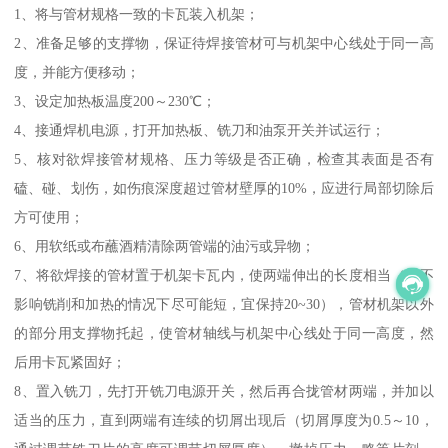
1、将与管材规格一致的卡瓦装入机架；
2、准备足够的支撑物，保证待焊接管材可与机架中心线处于同一高
度，并能方便移动；
3、设定加热板温度200～230℃；
4、接通焊机电源，打开加热板、铣刀和油泵开关并试运行；
5、核对欲焊接管材规格、压力等级是否正确，检查其表面是否有
磕、碰、划伤，如伤痕深度超过管材壁厚的10%，应进行局部切除后
方可使用；
6、用软纸或布蘸酒精清除两管端的油污或异物；
7、将欲焊接的管材置于机架卡瓦内，使两端伸出的长度相当（在不
影响铣削和加热的情况下尽可能短，宜保持20~30），管材机架以外
的部分用支撑物托起，使管材轴线与机架中心线处于同一高度，然
后用卡瓦紧固好；
8、置入铣刀，先打开铣刀电源开关，然后再合拢管材两端，并加以
适当的压力，直到两端有连续的切屑出现后（切屑厚度为0.5～10，