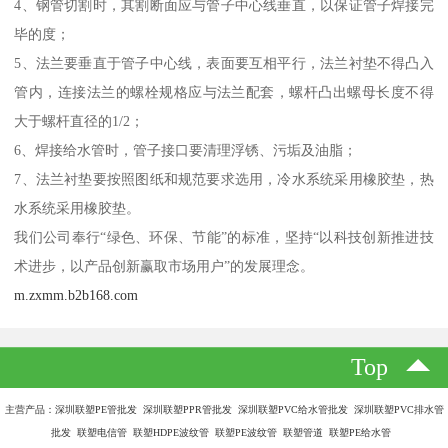
4、钢管切割时，其割断面应与管子中心线垂直，以保证管子焊接完
毕的度；
5、法兰要垂直于管子中心线，表面要互相平行，法兰衬垫不得凸入
管内，连接法兰的螺栓规格应与法兰配套，螺杆凸出螺母长度不得
大于螺杆直径的1/2；
6、焊接给水管时，管子接口要清理浮锈、污垢及油脂；
7、法兰衬垫要按照图纸和规范要求选用，冷水系统采用橡胶垫，热
水系统采用橡胶垫。
我们公司奉行“绿色、环保、节能”的标准，坚持“以科技创新推进技
术进步，以产品创新赢取市场用户”的发展理念。
m.zxmm.b2b168.com
Top
主营产品：深圳联塑PE管批发 深圳联塑PPR管批发 深圳联塑PVC给水管批发 深圳联塑PVC排水管
批发 联塑电信管 联塑HDPE波纹管 联塑PE波纹管 联塑管道 联塑PE给水管