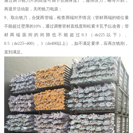
通过调节铣刀片的高度可调节切屑厚度），撤掉压力，略等片刻，
再退开活动架，关闭铣刀电源；
9、取出铣刀，合拢两管端，检查两端对齐情况（管材两端的错位量
不能超过壁厚的10%，通过调整管材直线度和松紧卡瓦予以改善；管
材两端面间的间隙也不能超过0.3（de225以下）、
0.5（de225~400）、1（de400以上），如不满足要求，应再次铣削，
直到满足。