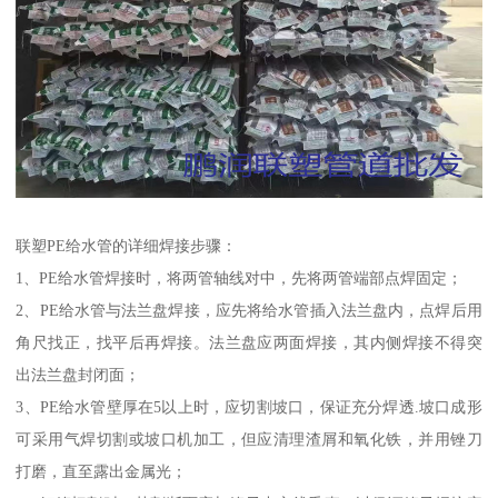
联塑PE给水管的详细焊接步骤：
1、PE给水管焊接时，将两管轴线对中，先将两管端部点焊固定；
2、PE给水管与法兰盘焊接，应先将给水管插入法兰盘内，点焊后用
角尺找正，找平后再焊接。法兰盘应两面焊接，其内侧焊接不得突
出法兰盘封闭面；
3、PE给水管壁厚在5以上时，应切割坡口，保证充分焊透.坡口成形
可采用气焊切割或坡口机加工，但应清理渣屑和氧化铁，并用锉刀
打磨，直至露出金属光；