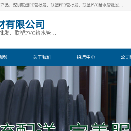
深圳市鹏润通建材有限公司是一家深圳联塑总代理企业，主营产品：深圳联塑PE管批发、联塑PPR管批发、联塑PVC给水管批发、联塑PVC排水管批发、联塑管道批发等。凭借服务以及多年的勤奋拼搏，发展成为一家销售各种管材管件，绝缘电工套管及配件等系列产品的贸易公司。公司秉承“顾客至上，锐意进取”的经营理念，坚持“客户至上”原则为广大客户提供的服务。欢迎惠顾！
材有限公司
深圳联塑PE管批发、联塑PPR管批发、联塑PVC给水管批发、联塑PVC排水管批发、联塑管道批发等
视频
关于我们
招聘中心
公司