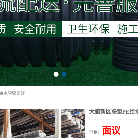
E给水管哪家好
大鹏新区联塑PE给
面议
价格：