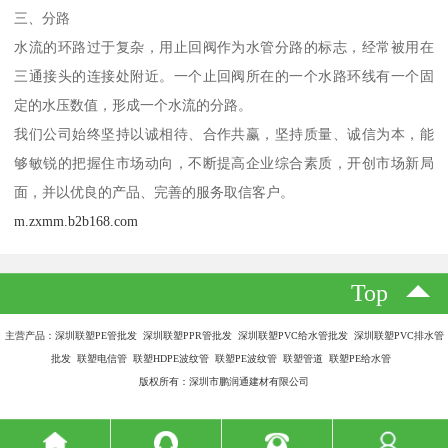
三、分路
水流的环路过于复杂，用止回阀作为水管分路的标志，经常被用在
三通接头的连接处附近。一个止回阀所在的一个水路环线有一个固
定的水压数值，形成一个水流的分路。
我们公司始终坚持以诚相待、合作共赢，坚持质量、诚信为本，能
够敏锐的把握住市场动向，不断提高企业综合素质，开创市场新局
面，并以优良的产品、完善的服务取信客户。
m.zxmm.b2b168.com
Top
主营产品：深圳联塑PE管批发 深圳联塑PPR管批发 深圳联塑PVC给水管批发 深圳联塑PVC排水管
批发 联塑电信管 联塑HDPE波纹管 联塑PE波纹管 联塑管道 联塑PE给水管
版权所有：深圳市鹏润通建材有限公司