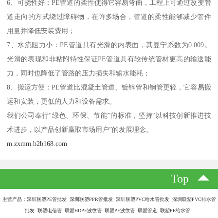
6、可挠性好：PE管道的柔性使得它容易弯曲，工程上可通过改变管
道走向的方式绕过障碍物，在许多场合，管道的柔性能够减少管件
用量并降低安装费用；
7、水流阻力小：PE管道具有光滑的内表面，其曼宁系数为0.009。
光滑的表现和非粘附特性保证PE管道具有较传统管材更高的输送能
力，同时也降低了管路的压力损失和输水能耗；
8、搬运方便：PE管道比混凝土管道、镀锌管和钢管更轻，它容易搬
运和安装，更低的人力和设备需求。
我们公司奉行“绿色、环保、节能”的标准，坚持“以科技创新推进技
术进步，以产品创新赢取市场用户”的发展理念。
m.zxmm.b2b168.com
Top
主营产品：深圳联塑PE管批发 深圳联塑PPR管批发 深圳联塑PVC给水管批发 深圳联塑PVC排水管
批发 联塑电信管 联塑HDPE波纹管 联塑PE波纹管 联塑管道 联塑PE给水管