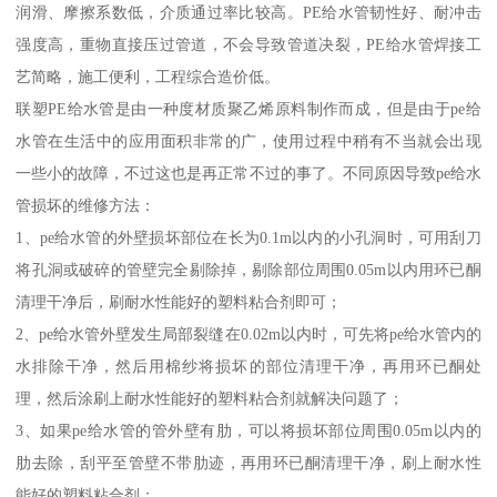
润滑、摩擦系数低，介质通过率比较高。PE给水管韧性好、耐冲击
强度高，重物直接压过管道，不会导致管道决裂，PE给水管焊接工
艺简略，施工便利，工程综合造价低。
联塑PE给水管是由一种度材质聚乙烯原料制作而成，但是由于pe给
水管在生活中的应用面积非常的广，使用过程中稍有不当就会出现
一些小的故障，不过这也是再正常不过的事了。不同原因导致pe给水
管损坏的维修方法：
1、pe给水管的外壁损坏部位在长为0.1m以内的小孔洞时，可用刮刀
将孔洞或破碎的管壁完全剔除掉，剔除部位周围0.05m以内用环已酮
清理干净后，刷耐水性能好的塑料粘合剂即可；
2、pe给水管外壁发生局部裂缝在0.02m以内时，可先将pe给水管内的
水排除干净，然后用棉纱将损坏的部位清理干净，再用环已酮处
理，然后涂刷上耐水性能好的塑料粘合剂就解决问题了；
3、如果pe给水管的管外壁有肋，可以将损坏部位周围0.05m以内的
肋去除，刮平至管壁不带肋迹，再用环已酮清理干净，刷上耐水性
能好的塑料粘合剂；