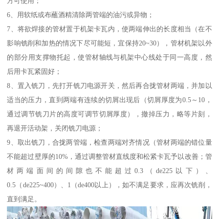
方可使用；
6、用软纸或布蘸酒精清除两管端的油污或异物；
7、将欲焊接的管材置于机架卡瓦内，使两端伸出的长度相当（在不
影响铣削和加热的情况下尽可能短，宜保持20~30），管材机架以外
的部分用支撑物托起，使管材轴线与机架中心线处于同一高度，然
后用卡瓦紧固好；
8、置入铣刀，先打开铣刀电源开关，然后再合拢管材两端，并加以
适当的压力，直到两端有连续的切屑出现后（切屑厚度为0.5～10，
通过调节铣刀片的高度可调节切屑厚度），撤掉压力，略等片刻，
再退开活动架，关闭铣刀电源；
9、取出铣刀，合拢两管端，检查两端对齐情况（管材两端的错位量
不能超过壁厚的10%，通过调整管材直线度和松紧卡瓦予以改善；管
材两端面间的间隙也不能超过0.3（de225以下）、
0.5（de225~400）、1（de400以上），如不满足要求，应再次铣削，
直到满足。