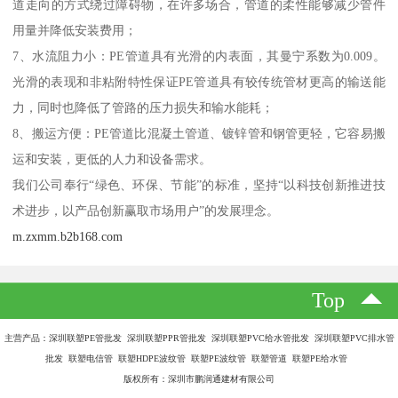
道走向的方式绕过障碍物，在许多场合，管道的柔性能够减少管件
用量并降低安装费用；
7、水流阻力小：PE管道具有光滑的内表面，其曼宁系数为0.009。
光滑的表现和非粘附特性保证PE管道具有较传统管材更高的输送能
力，同时也降低了管路的压力损失和输水能耗；
8、搬运方便：PE管道比混凝土管道、镀锌管和钢管更轻，它容易搬
运和安装，更低的人力和设备需求。
我们公司奉行“绿色、环保、节能”的标准，坚持“以科技创新推进技
术进步，以产品创新赢取市场用户”的发展理念。
m.zxmm.b2b168.com
Top
主营产品：深圳联塑PE管批发 深圳联塑PPR管批发 深圳联塑PVC给水管批发 深圳联塑PVC排水管
批发 联塑电信管 联塑HDPE波纹管 联塑PE波纹管 联塑管道 联塑PE给水管
版权所有：深圳市鹏润通建材有限公司