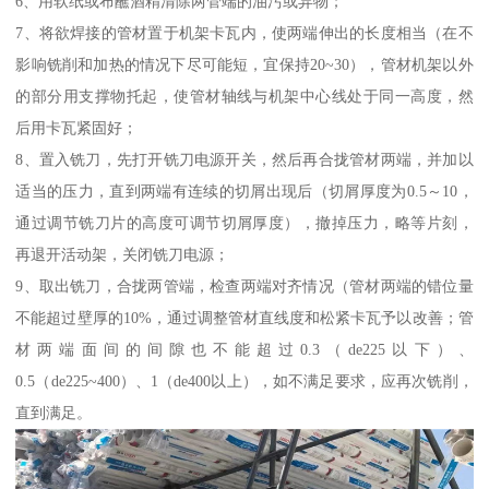
6、用软纸或布蘸酒精清除两管端的油污或异物；
7、将欲焊接的管材置于机架卡瓦内，使两端伸出的长度相当（在不
影响铣削和加热的情况下尽可能短，宜保持20~30），管材机架以外
的部分用支撑物托起，使管材轴线与机架中心线处于同一高度，然
后用卡瓦紧固好；
8、置入铣刀，先打开铣刀电源开关，然后再合拢管材两端，并加以
适当的压力，直到两端有连续的切屑出现后（切屑厚度为0.5～10，
通过调节铣刀片的高度可调节切屑厚度），撤掉压力，略等片刻，
再退开活动架，关闭铣刀电源；
9、取出铣刀，合拢两管端，检查两端对齐情况（管材两端的错位量
不能超过壁厚的10%，通过调整管材直线度和松紧卡瓦予以改善；管
材两端面间的间隙也不能超过0.3（de225以下）、
0.5（de225~400）、1（de400以上），如不满足要求，应再次铣削，
直到满足。