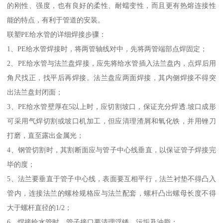
的刚性、强度，也有良好的柔性、耐蠕变性，而且更有热熔连接性
能的特点，有利于管道的安装。
联塑PE给水管的详细焊接步骤：
1、PE给水管焊接时，将两管轴线对中，先将两管端部点焊固定；
2、PE给水管与法兰盘焊接，应先将给水管插入法兰盘内，点焊后用
角尺找正，找平后再焊接。法兰盘应两面焊接，其内侧焊接不得突
出法兰盘封闭面；
3、PE给水管壁厚在5以上时，应切割坡口，保证充分焊透.坡口成形
可采用气焊切割或坡口机加工，但应清理渣屑和氧化铁，并用锉刀
打磨，直至露出金属光；
4、钢管切割时，其割断面应与管子中心线垂直，以保证管子焊接完
毕的度；
5、法兰要垂直于管子中心线，表面要互相平行，法兰衬垫不得凸入
管内，连接法兰的螺栓规格应与法兰配套，螺杆凸出螺母长度不得
大于螺杆直径的1/2；
6、焊接给水管时，管子接口要清理浮锈、污垢及油脂；