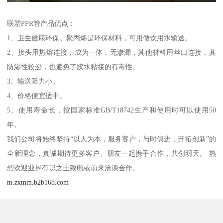
联塑PPR管产品优点：
1、卫生健康环保。聚丙烯是环保材料，可用做饮用水输送。
2、接头用热熔连接，成为一体，无渗漏，其他材料用丝口连接，其
防渗性较逊，也避免了胶水粘接的有毒性。
3、输送阻力小。
4、价格便宜适中。
5、使用寿命长，按国家标准GB/T18742生产和使用时可以使用50
年。
我们公司将始终坚持“以人为本，服务客户，与时俱进，开拓创新”的
全新理念，真诚期待更多客户、朋友一起携手合作，共创明天。 热
烈欢迎业界有识之士致电或前来洽谈合作。
m.zxmm.b2b168.com
首页
在线QQ
13670011089
在线留言
Top