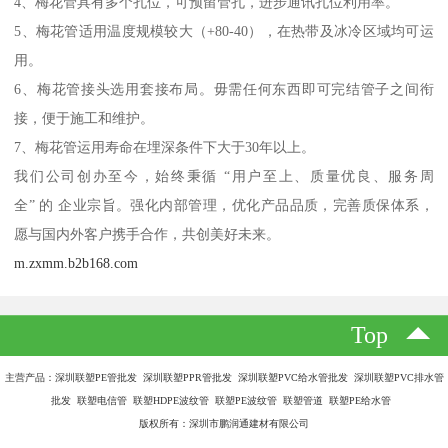
4、梅花管具有多个孔位，可预留管孔，进步通讯孔位利用率。
5、梅花管适用温度规模较大（+80-40），在热带及冰冷区域均可运
用。
6、梅花管接头选用套接布局。毋需任何东西即可完结管子之间衔
接，便于施工和维护。
7、梅花管运用寿命在埋深条件下大于30年以上。
我们公司创办至今，始终秉循 “用户至上、质量优良、服务周
全” 的 企业宗旨。强化内部管理，优化产品品质，完善质保体系，
愿与国内外客户携手合作，共创美好未来。
m.zxmm.b2b168.com
Top
主营产品：深圳联塑PE管批发 深圳联塑PPR管批发 深圳联塑PVC给水管批发 深圳联塑PVC排水管
批发 联塑电信管 联塑HDPE波纹管 联塑PE波纹管 联塑管道 联塑PE给水管
版权所有：深圳市鹏润通建材有限公司