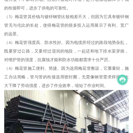
的衔接即可，进步了供电的可靠性。
（3）梅花管其价钱与镀锌钢管比较相差不大，但因为它具有镀锌钢
管无与伦比的长处，使得梅花管的很多投入运用展示了有利、宽广
的远景。
（4）梅花管强度高、防水性好。因为电缆所经过的路段地势杂乱，
既要穿过公路，又要经过湿润的地段，一起还和地下排水渠穿插，
对维护管的强度，抗腐蚀才能和防水功能都需求十分严厉。
（4）梅花管施工便利、简捷。因为选用梅花管敷设，它重量轻，施
工办法简略，管与管的衔接选用密封圈，无需像钢管需求焊接，大
大下降了劳动强度，进步了作业效率，缩短了作业时间。