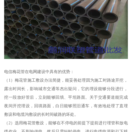
电信梅花管在电网建设中具有的优势：
（1）梅花管施工敷设办法简捷，能妥善处理因为施工时路途开挖，
露出时间长，影响城市交通等杰出疑问，它的埋设能够分段进行，
挖一段放好管后，立刻能够回填、平坦路面。关于交通要道能完成
夜间开挖埋设，回填路面，白日能够照旧通车，有效地处理了直埋
敷设和电缆沟敷设的长时间破路的坏处。
（2）选用梅花管敷设，能够在不停电的前提下提前进行埋管和放电
缆作业，不影响供电。然后只需短时停电，进行电缆电源和引下线