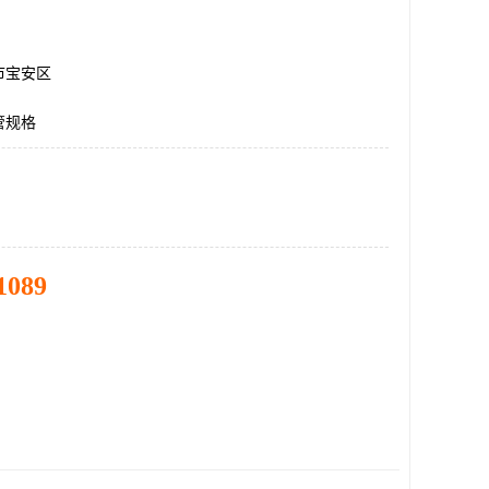
市宝安区
管规格
1089