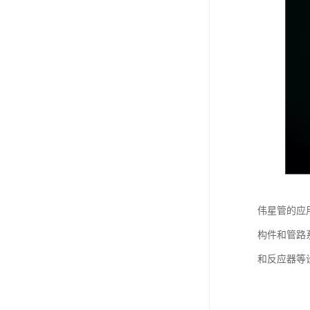
伟星管的应
构件和管路
和反应器等