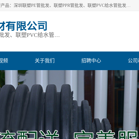
深圳市鹏润通建材有限公司是一家深圳联塑总代理企业，主营产品：深圳联塑PE管批发、联塑PPR管批发、联塑PVC给水管批发、联塑PVC排水管批发、联塑管道批发等。凭借服务以及多年的勤奋拼搏，发展成为一家销售各种管材管件，绝缘电工套管及配件等系列产品的贸易公司。公司秉承“顾客至上，锐意进取”的经营理念，坚持“客户至上”原则为广大客户提供的服务。欢迎惠顾！
材有限公司
深圳联塑PE管批发、联塑PPR管批发、联塑PVC给水管批发、联塑PVC排水管批发、联塑管道批发等
视频
关于我们
招聘中心
公司