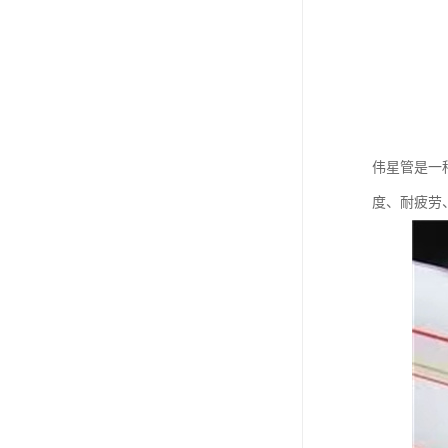
伟星管是一
度、耐疲劳