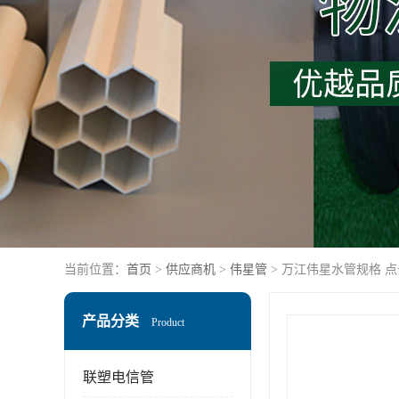
当前位置：
首页
>
供应商机
>
伟星管
> 万江伟星水管规格 
产品分类
Product
联塑电信管