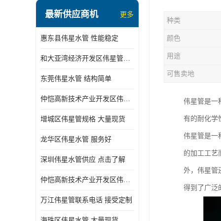
最新供应商机
更多
种类
惠东县伟星水管 性能稳定
颜色
用途
和大亚湾经济开发区伟星管批发
可售卖地
东莞伟星水管 结构简单
仲恺高新技术产业开发区伟星管型号 技术成熟
伟星管是一
有的耐化学
增城区伟星管规格 大量现货
伟星管是一
龙华区伟星水管 服务好
的加工工艺
深圳伟星水管供应 点击了解
外，伟星管
仲恺高新技术产业开发区伟星水管 大量现货
得到了广泛
万江伟星管联系电话 接受定制
海珠区伟星水管 大量现货