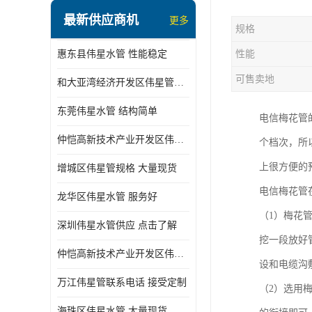
最新供应商机
更多
规格
惠东县伟星水管 性能稳定
性能
可售卖地
和大亚湾经济开发区伟星管批发
东莞伟星水管 结构简单
电信梅花管
仲恺高新技术产业开发区伟星管型号 技术成熟
个档次，所
上很方便的
增城区伟星管规格 大量现货
电信梅花管
龙华区伟星水管 服务好
（1）梅花
深圳伟星水管供应 点击了解
挖一段放好
仲恺高新技术产业开发区伟星水管 大量现货
设和电缆沟
万江伟星管联系电话 接受定制
（2）选用
海珠区伟星水管 大量现货