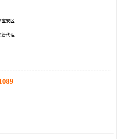
市宝安区
花管代理
1089