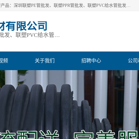
深圳市鹏润通建材有限公司是一家深圳联塑总代理企业，主营产品：深圳联塑PE管批发、联塑PPR管批发、联塑PVC给水管批发、联塑PVC排水管批发、联塑管道批发等。凭借服务以及多年的勤奋拼搏，发展成为一家销售各种管材管件，绝缘电工套管及配件等系列产品的贸易公司。公司秉承“顾客至上，锐意进取”的经营理念，坚持“客户至上”原则为广大客户提供的服务。欢迎惠顾！
材有限公司
深圳联塑PE管批发、联塑PPR管批发、联塑PVC给水管批发、联塑PVC排水管批发、联塑管道批发等
视频
关于我们
招聘中心
公司