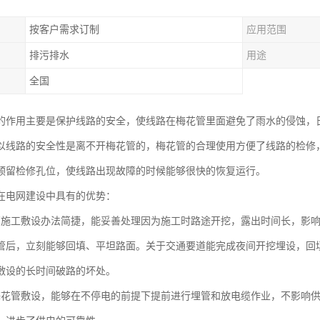
按客户需求订制
应用范围
排污排水
用途
全国
的作用主要是保护线路的安全，使线路在梅花管里面避免了雨水的侵蚀，
以线路的安全性是离不开梅花管的，梅花管的合理使用方便了线路的检修
预留检修孔位，使线路出现故障的时候能够很快的恢复运行。
在电网建设中具有的优势：
管施工敷设办法简捷，能妥善处理因为施工时路途开挖，露出时间长，影
管后，立刻能够回填、平坦路面。关于交通要道能完成夜间开挖埋设，回
敷设的长时间破路的坏处。
梅花管敷设，能够在不停电的前提下提前进行埋管和放电缆作业，不影响