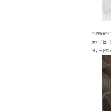
电信梅花管
大几千根，
性，比较适