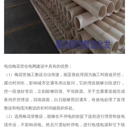
电信梅花管在电网建设中具有的优势：
（1）梅花管施工敷设办法简捷，能妥善处理因为施工时路途开挖，
露出时间长，影响城市交通等杰出疑问，它的埋设能够分段进行，
挖一段放好管后，立刻能够回填、平坦路面。关于交通要道能完成
夜间开挖埋设，回填路面，白日能够照旧通车，有效地处理了直埋
敷设和电缆沟敷设的长时间破路的坏处。
（2）选用梅花管敷设，能够在不停电的前提下提前进行埋管和放电
缆作业，不影响供电。然后只需短时停电，进行电缆电源和引下线