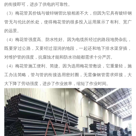
的衔接即可，进步了供电的可靠性。
（3）梅花管其价钱与镀锌钢管比较相差不大，但因为它具有镀锌钢
管无与伦比的长处，使得梅花管的很多投入运用展示了有利、宽广
的远景。
（4）梅花管强度高、防水性好。因为电缆所经过的路段地势杂乱，
既要穿过公路，又要经过湿润的地段，一起还和地下排水渠穿插，
对维护管的强度，抗腐蚀才能和防水功能都需求十分严厉。
（4）梅花管施工便利、简捷。因为选用梅花管敷设，它重量轻，施
工办法简略，管与管的衔接选用密封圈，无需像钢管需求焊接，大
大下降了劳动强度，进步了作业效率，缩短了作业时间。