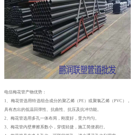
电信梅花管产物优势：
1、梅花管选用特选组合成分的聚乙烯（PE）或聚氯乙烯（PVC），
具有杰出的低温回弹性、抗曲性、抗压及抗冲功能。
2、梅花管选用多孔一体布局，刚度好，受力均匀。
3、梅花管内壁摩擦系数小，穿缆轻捷，施工简便易行。