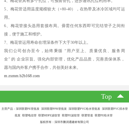
4、梅花管具有多个孔位，可预留管孔，进步通讯孔位利用率。
5、梅花管适用温度规模较大（+80-40），在热带及冰冷区域均可运
用。
6、梅花管接头选用套接布局。毋需任何东西即可完结管子之间衔
接，便于施工和维护。
7、梅花管运用寿命在埋深条件下大于30年以上。
我们公司创办至今，始终秉循 “用户至上、质量优良、服务周
全” 的 企业宗旨。强化内部管理，优化产品品质，完善质保体系，
愿与国内外客户携手合作，共创美好未来。
m.zxmm.b2b168.com
Top
主营产品：深圳联塑PE管批发 深圳联塑PPR管批发 深圳联塑PVC给水管批发 深圳联塑PVC排水管
批发 联塑电信管 联塑HDPE波纹管 联塑PE波纹管 联塑管道 联塑PE给水管
版权所有：深圳市鹏润通建材有限公司