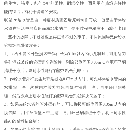
的刚性、强度，也有良好的柔性、耐蠕变性，而且更有热熔连接性
能的特点，有利于管道的安装。
联塑PE给水管是由一种度材质聚乙烯原料制作而成，但是由于pe给
水管在生活中的应用面积非常的广，使用过程中稍有不当就会出现
一些小的故障，不过这也是再正常不过的事了。不同原因导致pe给水
管损坏的维修方法：
1、pe给水管的外壁损坏部位在长为0.1m以内的小孔洞时，可用刮刀
将孔洞或破碎的管壁完全剔除掉，剔除部位周围0.05m以内用环已酮
清理干净后，刷耐水性能好的塑料粘合剂即可；
2、pe给水管外壁发生局部裂缝在0.02m以内时，可先将pe给水管内的
水排除干净，然后用棉纱将损坏的部位清理干净，再用环已酮处
理，然后涂刷上耐水性能好的塑料粘合剂就解决问题了；
3、如果pe给水管的管外壁有肋，可以将损坏部位周围0.05m以内的
肋去除，刮平至管壁不带肋迹，再用环已酮清理干净，刷上耐水性
能好的塑料粘合剂；
4、如果pe给水管道出现大的损坏，可采用pe管件加pe修节组合的方