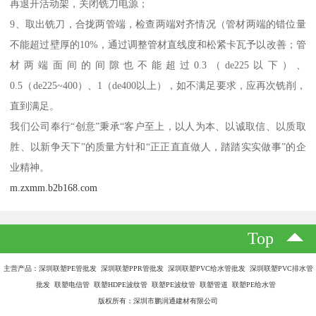
再退开活动架，关闭铣刀电源；
9、取出铣刀，合拢两管端，检查两端对齐情况（管材两端的错位量
不能超过壁厚的10%，通过调整管材直线度和松紧卡瓦予以改善；管
材两端面间的间隙也不能超过0.3（de225以下）、
0.5（de225~400）、1（de400以上），如不满足要求，应再次铣削，
直到满足。
我们公司奉行“创意”秉承“客户至上，以人为本、以诚取信、以质取
胜、以新争天下”的质量方针和“正正直直做人，踏踏实实做事”的企
业精神。
m.zxmm.b2b168.com
Top
主营产品：深圳联塑PE管批发 深圳联塑PPR管批发 深圳联塑PVC给水管批发 深圳联塑PVC排水管
批发 联塑电信管 联塑HDPE波纹管 联塑PE波纹管 联塑管道 联塑PE给水管
版权所有：深圳市鹏润通建材有限公司