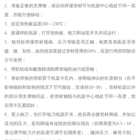
2、准备足够的支撑物，保证待焊接管材可与机架中心线处于同一高
度，并能方便移动；
3、设定加热板温度200～230℃；
4、接通焊机电源，打开加热板、铣刀和油泵开关并试运行；
5、核对欲焊接管材规格、压力等级是否正确，检查其表面是否有
磕、碰、划伤，如伤痕深度超过管材壁厚的10%，应进行局部切除后
方可使用；
6、用软纸或布蘸酒精清除两管端的油污或异物；
7、将欲焊接的管材置于机架卡瓦内，使两端伸出的长度相当（在不
影响铣削和加热的情况下尽可能短，宜保持20~30），管材机架以外
的部分用支撑物托起，使管材轴线与机架中心线处于同一高度，然
后用卡瓦紧固好；
8、置入铣刀，先打开铣刀电源开关，然后再合拢管材两端，并加以
适当的压力，直到两端有连续的切屑出现后（切屑厚度为0.5～10，
通过调节铣刀片的高度可调节切屑厚度），撤掉压力，略等片刻，