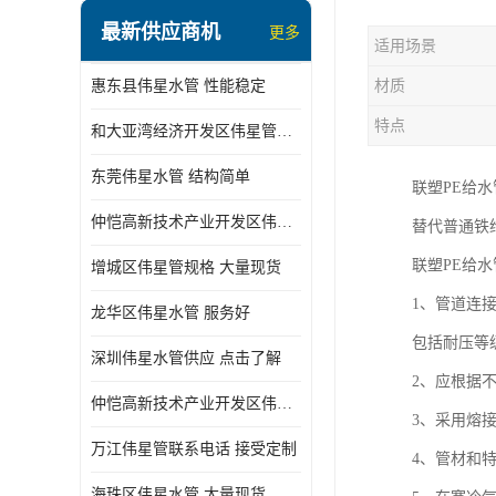
最新供应商机
更多
适用场景
惠东县伟星水管 性能稳定
材质
特点
和大亚湾经济开发区伟星管批发
东莞伟星水管 结构简单
联塑PE给
仲恺高新技术产业开发区伟星管型号 技术成熟
替代普通铁
联塑PE给
增城区伟星管规格 大量现货
1、管道连
龙华区伟星水管 服务好
包括耐压等
深圳伟星水管供应 点击了解
2、应根据
仲恺高新技术产业开发区伟星水管 大量现货
3、采用熔
万江伟星管联系电话 接受定制
4、管材和
海珠区伟星水管 大量现货