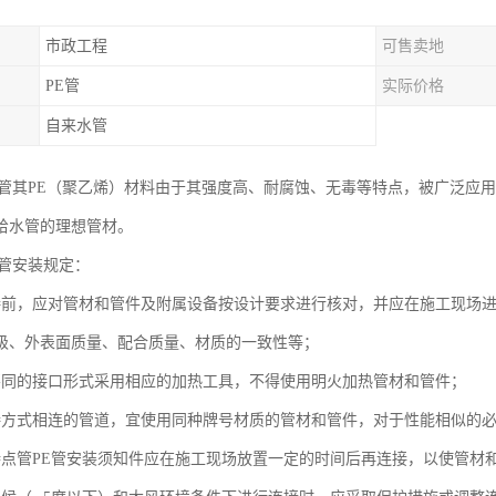
市政工程
可售卖地
PE管
实际价格
自来水管
水管其PE（聚乙烯）材料由于其强度高、耐腐蚀、无毒等特点，被广泛应
给水管的理想管材。
水管安装规定：
接前，应对管材和管件及附属设备按设计要求进行核对，并应在施工现场
级、外表面质量、配合质量、材质的一致性等；
不同的接口形式采用相应的加热工具，不得使用明火加热管材和管件；
接方式相连的管道，宜使用同种牌号材质的管材和管件，对于性能相似的
特点管PE管安装须知件应在施工现场放置一定的时间后再连接，以使管材