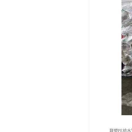
联塑PE给