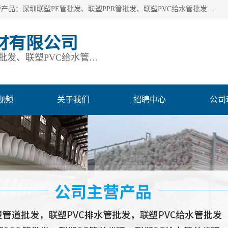
深圳市鹏润通建材有限公司是一家深圳联塑总代理企业，主营产品：深圳联塑PE管批发、联塑PPR管批发、联塑PVC给水管批发、联塑PVC排水管批发、联塑管道批发等。凭借服务以及多年的勤奋拼搏，发展成为一家销售各种管材管件，绝缘电工套管及配件等系列产品的贸易公司。公司秉承“顾客至上，锐意进取”的经营理念，坚持“客户至上”原则为广大客户提供的服务。欢迎惠顾！
材有限公司
深圳联塑PE管批发、联塑PPR管批发、联塑PVC给水管批发、联塑PVC排水管批发、联塑管道批发等
视频
关于我们
招聘中心
公司