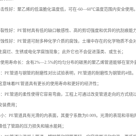
冲击性好：聚乙烯的低温脆化温度低，可在-60—60℃温度范围内安全使
开裂性好：PE管材具有低的缺口敏感性、高的剪切强度和优异的抗刮痕能
腐蚀性好：PE管道可耐多种化学介质的腐蚀，土壤中存在的化学物质不会
生腐烂、生锈或电化学腐蚀现象；此外它也不会促进藻类、或生长；
，使用寿命长：含有2%—2.5%的均匀分布的碳黑的聚乙烯管道能够在室
好：PE管道与钢管的耐磨性对比试验表明，PE管道的耐磨性为钢管的4倍
这意味着PE管道具有更长的使用寿命和更好的经济性；
好：PE管道的柔性使得它容易弯曲，工程上可通过改变管道走向的方式绕
安装费用；
力小：PE管道具有光滑的内表面，其曼宁系数为0.009。光滑的表现和非
降低了管路的压力损失和输水能耗；