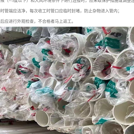
气候（--5度以下）和大风环境条件下进行连接时，应采取保护措施或调整
接时管端应洁净，每次收工时管口应临时封堵，防止杂物进入管内；
接后应进行外观检查，不合格者马上返工。