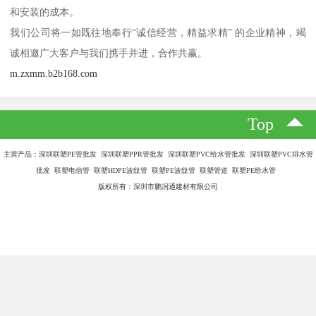
和安装的成本。
我们公司将一如既往地奉行“诚信经营，精益求精” 的企业精神，竭
诚相邀广大客户与我们携手并进，合作共赢。
m.zxmm.b2b168.com
Top
主营产品：深圳联塑PE管批发 深圳联塑PPR管批发 深圳联塑PVC给水管批发 深圳联塑PVC排水管
批发 联塑电信管 联塑HDPE波纹管 联塑PE波纹管 联塑管道 联塑PE给水管
版权所有：深圳市鹏润通建材有限公司