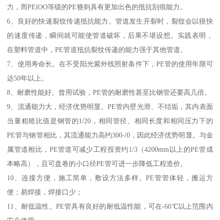
力，而PElOO等级的PE簪则具有更加出色的抵抗刮痕能力。
6、良好的快速裂纹传递抵抗能力。管道发生开裂时，裂纹会以很快
的速度传递，瞬间就可能使管道破坏，后果不堪设想。实践表明，
在塑料管道中，PE管道抵抗裂纹传递的能力强于其他管道。
7、使用寿命长。在不受阳光紫外线照射条件下，PE管的使用年限可
达50年以上。
8、耐磨性能好。曾用试验，PE管的耐磨性甚至比钢管还要高几倍。
9、流通能力大，经济优势明显。PE管内壁光滑、不结垢，其内表面
当量粗糙比值是钢管的1/20，相同管径、相同长度和相同压力下的
PE管与钢管相比，其流通能力高约300-/0，因此经济优势明显。与金
属管道相比，PE管道可减少工程投资约1/3（4200mm以上的PE管成
本略高），且可盘卷的小口径PE管可进一步降低工程造价。
10、连接方便，施工简单，敷设方法多样。PE管管体轻，搬运方
便；易焊接，焊接口少；
11、耐低温性。PE管具有良好的耐低温性能，可在-60℃以上范围内