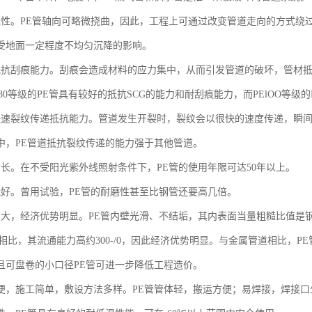
挠性。PE管轴向可略微挠曲，因此，工程上可通过改变管道走向的方式绕
受地面一定程度不均匀沉降的影响。
抵抗刮痕能力。刮痕会造成材料的应力集中，从而引发管道的破坏，管材抵抗
80等级的PE管具有较好的抵抗SCG的能力和耐刮痕能力，而PElOO等
快速裂纹传递抵抗能力。管道发生开裂时，裂纹会以很快的速度传递，瞬
中，PE管道抵抗裂纹传递的能力强于其他管道。
命长。在不受阳光紫外线照射条件下，PE管的使用年限可达50年以上。
能好。曾用试验，PE管的耐磨性甚至比钢管还要高几倍。
力大，经济优势明显。PE管内壁光滑、不结垢，其内表面当量粗糙比值是钢
相比，其流通能力高约300-/0，因此经济优势明显。与金属管道相比，PE管
且可盘卷的小口径PE管可进一步降低工程造价。
方便，施工简单，敷设方法多样。PE管管体轻，搬运方便；易焊接，焊接口