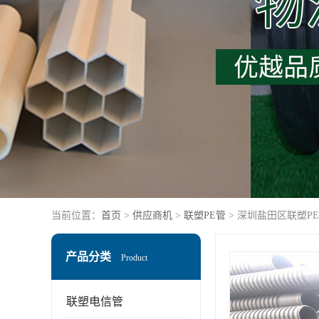
当前位置：
首页
>
供应商机
>
联塑PE管
> 深圳盐田区联塑P
产品分类
Product
联塑电信管