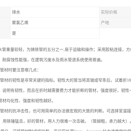
排水
实际价格
聚氯乙烯
产地
是
排水管重量较轻，为铸铁管的五分之一,易于运输和操作；采用胶粘连接，
；耐腐蚀性能强，在建筑污废水及雨水管道系统使用普遍。
排水管材时要注意哪几点：
排水管材的韧性是非常关键的指标。韧性大的管当将其锯成窄条后，试着折1
，说明有韧性，而且在折时越需要费力才能折断的管材，强度很好，韧性
管材均化性、强度和韧性越好。
排水管材的抗冲击性，也可用简单的办法做宏观的大致的判断。可选择室温接近
管），用铁锤猛击，好的管材，用人力很难一次击破。（管越粗，承力越大）