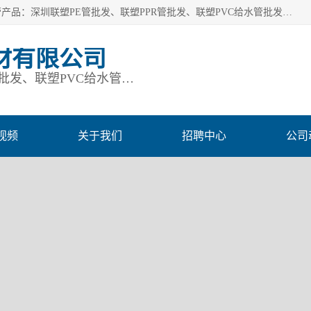
深圳市鹏润通建材有限公司是一家深圳联塑总代理企业，主营产品：深圳联塑PE管批发、联塑PPR管批发、联塑PVC给水管批发、联塑PVC排水管批发、联塑管道批发等。凭借服务以及多年的勤奋拼搏，发展成为一家销售各种管材管件，绝缘电工套管及配件等系列产品的贸易公司。公司秉承“顾客至上，锐意进取”的经营理念，坚持“客户至上”原则为广大客户提供的服务。欢迎惠顾！
材有限公司
深圳联塑PE管批发、联塑PPR管批发、联塑PVC给水管批发、联塑PVC排水管批发、联塑管道批发等
视频
关于我们
招聘中心
公司