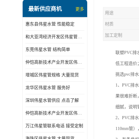
最新供应商机
更多
用途
惠东县伟星水管 性能稳定
材质
加工定制
和大亚湾经济开发区伟星管批发
东莞伟星水管 结构简单
联塑PVC
仲恺高新技术产业开发区伟星管型号 技术成熟
低工程造价
挑选pvc
增城区伟星管规格 大量现货
1、PVC
龙华区伟星水管 服务好
果很难折断
深圳伟星水管供应 点击了解
细腻，说明
仲恺高新技术产业开发区伟星水管 大量现货
2、PVC
万江伟星管联系电话 接受定制
110mm
海珠区伟星水管 大量现货