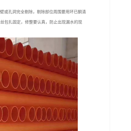
管壁或孔洞完全剔除，剔除部位周围要用环已酮清
铅丝包扎固定，修整要认真，防止出现漏水的现