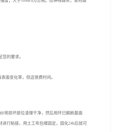
伸强度，大于10MPa为合格。拉伸得越长，管材越
足您的要求。
看表面变化率，但这很费时间。
棉纱将损坏部位清理干净，然后用环已酮刷基面
进行粘接，用土工布包缠固定，固化24h后就可