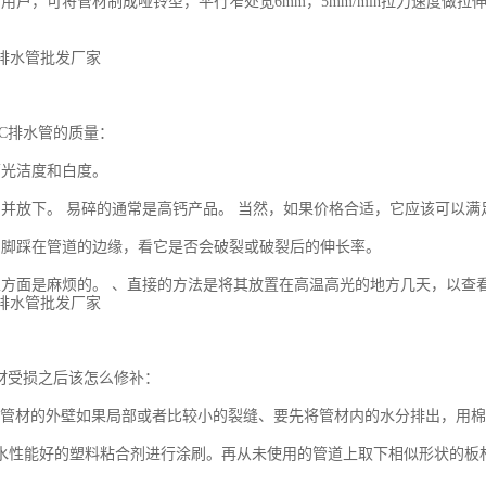
用户，可将管材制成哑铃型，平行窄处宽6mm，5mm/min拉力速度做拉
VC排水管的质量：
面光洁度和白度。
品并放下。 易碎的通常是高钙产品。 当然，如果价格合适，它应该可以满
用脚踩在管道的边缘，看它是否会破裂或破裂后的伸长率。
性方面是麻烦的。 、直接的方法是将其放置在高温高光的地方几天，以查
管材受损之后该怎么修补：
排水管材的外壁如果局部或者比较小的裂缝、要先将管材内的水分排出，用
水性能好的塑料粘合剂进行涂刷。再从未使用的管道上取下相似形状的板材