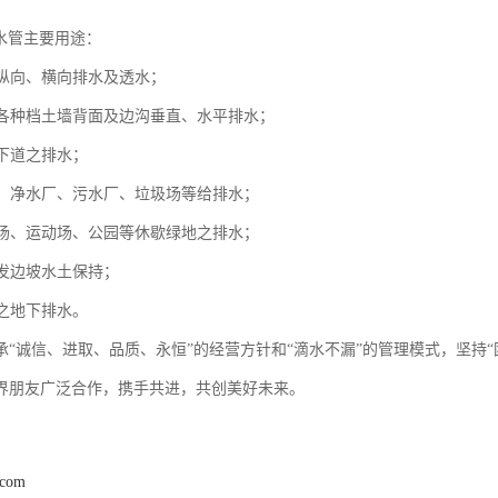
排水管主要用途：
路纵向、横向排水及透水；
公路各种档土墙背面及边沟垂直、水平排水；
地下道之排水；
工程、净水厂、污水厂、垃圾场等给排水；
夫球场、运动场、公园等休歇绿地之排水；
开发边坡水土保持；
程之地下排水。
承“诚信、进取、品质、永恒”的经营方针和“滴水不漏”的管理模式，坚持
界朋友广泛合作，携手共进，共创美好未来。
.com