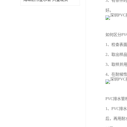
3、有条件的
好。
如何区分P
1、检查表
2、取出样
3、取样并
4、在耐候
PVC排水
1、PVC
后，再用耐