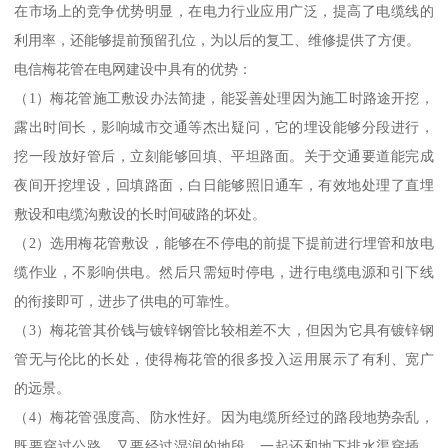
在市场上的竞争优势明显，在电力行业应用广泛，提高了电缆线的
利用率，还能够提前预留孔位，为以后的复工、维修提供了方便。
电信梅花管在电网建设中具有的优势：
（1）梅花管施工敷设办法简捷，能妥善处理因为施工时路途开挖，
露出时间长，影响城市交通等杰出疑问，它的埋设能够分段进行，
挖一段放好管后，立刻能够回填、平坦路面。关于交通要道能完成
夜间开挖埋设，回填路面，白日能够照旧通车，有效地处理了直埋
敷设和电缆沟敷设的长时间破路的坏处。
（2）选用梅花管敷设，能够在不停电的前提下提前进行埋管和放电
缆作业，不影响供电。然后只需短时停电，进行电缆电源和引下线
的衔接即可，进步了供电的可靠性。
（3）梅花管其价钱与镀锌钢管比较相差不大，但因为它具有镀锌钢
管无与伦比的长处，使得梅花管的很多投入运用展示了有利、宽广
的远景。
（4）梅花管强度高、防水性好。因为电缆所经过的路段地势杂乱，
既要穿过公路，又要经过湿润的地段，一起还和地下排水渠穿插，