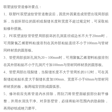
联塑波纹管道修补要点：
1、联塑PE双壁波纹管管道敷设后，因意外因素造成管壁出现局部损
坏，当损坏部位的面积或裂缝长度和宽度不超过规定时，可采取粘
贴修补措施。
2、PE双壁波纹管管壁局部损坏的孔洞直径或边长不大于20mm时，
可用聚氯乙烯塑料粘接溶剂在其外部粘贴直径不小于100mm与管材
同样材质的圆形板。
3、管壁局部损坏孔洞为20～100mm时，可用聚氯乙烯塑料粘接溶剂
在其外部粘贴不小于孔洞尺寸加100mm与管材同样材质的圆形板。
4、管壁局部出现裂缝，当裂缝长度不大于管周长的1/12时，可在其
裂缝处粘贴长度大于裂缝长度加100mm、宽度不小于60mm与管材同
样材质的板，板两端宜切割成圆弧形。
5、修补前应先将管道内水排除，用刮刀将管壁面破损部分剔平修
整，并用水清洗干净。对异形壁管，必须将贴补范围内的肋剔除，
再用砂纸或锉刀磨平。