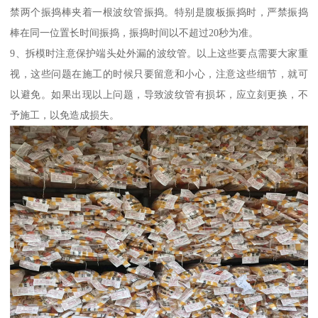
禁两个振捣棒夹着一根波纹管振捣。特别是腹板振捣时，严禁振捣
棒在同一位置长时间振捣，振捣时间以不超过20秒为准。
9、拆模时注意保护端头处外漏的波纹管。以上这些要点需要大家重
视，这些问题在施工的时候只要留意和小心，注意这些细节，就可
以避免。如果出现以上问题，导致波纹管有损坏，应立刻更换，不
予施工，以免造成损失。