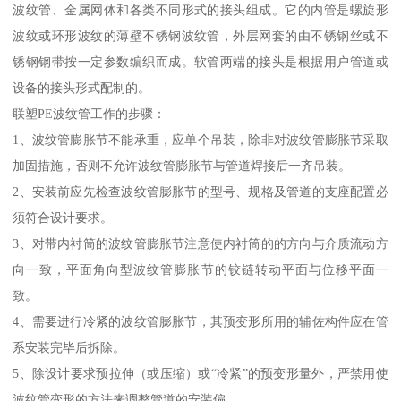
波纹管、金属网体和各类不同形式的接头组成。它的内管是螺旋形
波纹或环形波纹的薄壁不锈钢波纹管，外层网套的由不锈钢丝或不
锈钢钢带按一定参数编织而成。软管两端的接头是根据用户管道或
设备的接头形式配制的。
联塑PE波纹管工作的步骤：
1、波纹管膨胀节不能承重，应单个吊装，除非对波纹管膨胀节采取
加固措施，否则不允许波纹管膨胀节与管道焊接后一齐吊装。
2、安装前应先检查波纹管膨胀节的型号、规格及管道的支座配置必
须符合设计要求。
3、对带内衬筒的波纹管膨胀节注意使内衬筒的的方向与介质流动方
向一致，平面角向型波纹管膨胀节的铰链转动平面与位移平面一
致。
4、需要进行冷紧的波纹管膨胀节，其预变形所用的辅佐构件应在管
系安装完毕后拆除。
5、除设计要求预拉伸（或压缩）或“冷紧”的预变形量外，严禁用使
波纹管变形的方法来调整管道的安装偏。