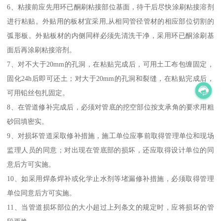
6、粘接前应先用环已酮刷粘接部位基面，待干后尽快涂刷粘接溶剂
进行粘贴。外贴用的板材宜采用,从相同管径管材的相应部位切割的
弧形板。外贴板材的内侧同样必须先清洗干净，采用环已酮涂刷基
面后再涂刷粘接溶剂。
7、对不大于20mm的孔洞，在粘贴完成后，可用土工布包缠固定，
固化24h后即可还土；对大于20mm的孔洞和裂缝，在粘贴完成后，
可用铅丝包扎固定。
8、在管道修补完成后，必须对管底的挖空部位按支承角的要求用粗
砂回填密实。
9、对损坏管道采取修补措施，施工单位应事前取得管理单位和现场
监理人员的同意；对出现在管底部的损坏，还应取得设计单位的同
意后方可实施。
10、如采用焊条焊补或化学止水剂等堵漏修补措施，必须取得管理
单位同意后方可实施。
11、当管道损坏部位的大小超过上列条文的规定时，应将损坏的管