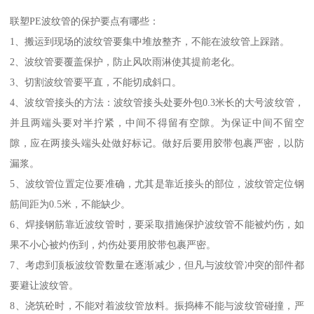
联塑PE波纹管的保护要点有哪些：
1、搬运到现场的波纹管要集中堆放整齐，不能在波纹管上踩踏。
2、波纹管要覆盖保护，防止风吹雨淋使其提前老化。
3、切割波纹管要平直，不能切成斜口。
4、波纹管接头的方法：波纹管接头处要外包0.3米长的大号波纹管，
并且两端头要对半拧紧，中间不得留有空隙。为保证中间不留空
隙，应在两接头端头处做好标记。做好后要用胶带包裹严密，以防
漏浆。
5、波纹管位置定位要准确，尤其是靠近接头的部位，波纹管定位钢
筋间距为0.5米，不能缺少。
6、焊接钢筋靠近波纹管时，要采取措施保护波纹管不能被灼伤，如
果不小心被灼伤到，灼伤处要用胶带包裹严密。
7、考虑到顶板波纹管数量在逐渐减少，但凡与波纹管冲突的部件都
要避让波纹管。
8、浇筑砼时，不能对着波纹管放料。振捣棒不能与波纹管碰撞，严