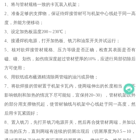
1、将与管材规格一致的卡瓦装入机架；
2、准备足够的支撑物，保证待焊接管材可与机架中心线处于同一高
度，并能方便移动；
3、设定加热板温度200～230℃；
4、接通焊机电源，打开加热板、铣刀和油泵开关并试运行；
5、核对欲焊接管材规格、压力等级是否正确，检查其表面是否有
磕、碰、划伤，如伤痕深度超过管材壁厚的10%，应进行局部切除后
方可使用；
6、用软纸或布蘸酒精清除两管端的油污或异物；
7、将欲焊接的管材置于机架卡瓦内，使两端伸出的长度相当（在不
影响铣削和加热的情况下尽可能短，宜保持20~30），管材机架以外
的部分用支撑物托起，使管材轴线与机架中心线处于同一高度，然
后用卡瓦紧固好；
8、置入铣刀，先打开铣刀电源开关，然后再合拢管材两端，并加以
适当的压力，直到两端有连续的切屑出现后（切屑厚度为0.5～10，