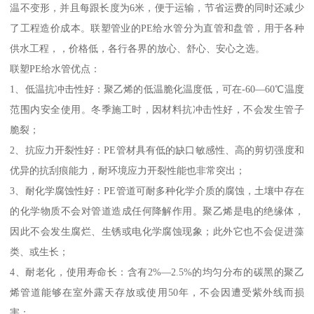
温不变形，并且每跟长度为6米，便于运输，节省运费的同时还减少
了工程造价成本。联塑管业的PE给水管分为直管和盘管，用于各种
供水工程，，价格低，各行各界的放心、舒心、安心之选。
联塑PE给水管优点：
1、低温抗冲击性好：聚乙烯的低温脆化温度低，可在-60—60℃温度
范围内安全使用。冬季施工时，因材料抗冲击性好，不会发生管子
脆裂；
2、抗应力开裂性好：PE管材具有低的缺口敏感性、高的剪切强度和
优异的抗刮痕能力，耐环境应力开裂性能也非常突出；
3、耐化学腐蚀性好：PE管道可耐多种化学介质的腐蚀，土壤中存在
的化学物质不会对管道造成任何降解作用。聚乙烯是电的绝缘体，
因此不会发生腐烂、生锈或电化学腐蚀现象；此外它也不会促进藻
类、或生长；
4、耐老化，使用寿命长：含有2%—2.5%的均匀分布的碳黑的聚乙
烯管道能够在室外露天存放或使用50年，不会因遭受紫外线而损
害；