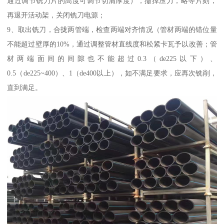
通过调节铣刀片的高度可调节切屑厚度），撤掉压力，略等片刻，
再退开活动架，关闭铣刀电源；
9、取出铣刀，合拢两管端，检查两端对齐情况（管材两端的错位量
不能超过壁厚的10%，通过调整管材直线度和松紧卡瓦予以改善；管
材两端面间的间隙也不能超过0.3（de225以下）、
0.5（de225~400）、1（de400以上），如不满足要求，应再次铣削，
直到满足。