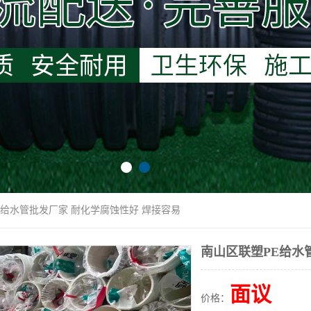
E给水管批发厂家 耐化学腐蚀性好 焊接容易
南山区联塑PE给水
面议
价格：