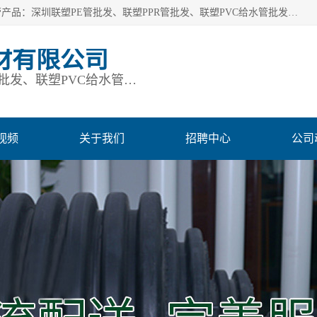
深圳市鹏润通建材有限公司是一家深圳联塑总代理企业，主营产品：深圳联塑PE管批发、联塑PPR管批发、联塑PVC给水管批发、联塑PVC排水管批发、联塑管道批发等。凭借服务以及多年的勤奋拼搏，发展成为一家销售各种管材管件，绝缘电工套管及配件等系列产品的贸易公司。公司秉承“顾客至上，锐意进取”的经营理念，坚持“客户至上”原则为广大客户提供的服务。欢迎惠顾！
材有限公司
深圳联塑PE管批发、联塑PPR管批发、联塑PVC给水管批发、联塑PVC排水管批发、联塑管道批发等
视频
关于我们
招聘中心
公司