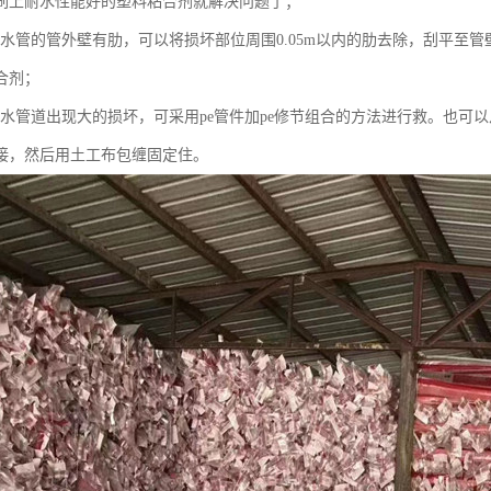
刷上耐水性能好的塑料粘合剂就解决问题了；
e给水管的管外壁有肋，可以将损坏部位周围0.05m以内的肋去除，刮平
合剂；
e给水管道出现大的损坏，可采用pe管件加pe修节组合的方法进行救。也
接，然后用土工布包缠固定住。