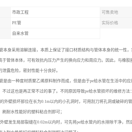
市政工程
可售卖地
PE管
实际价格
自来水管
水管本身采用溶解连接，本质上保证了接口材质结构与管体本身的统一性
高于管体本体，可有效抗内压力产生的换向应力和周应力。因此，与橡胶
的泄露危险，密封性能十分良好。
水管是由一种度材质聚乙烯原料制作而成，但是由于pe给水管在生活中的
，不过这也是再正常不过的事了。不同原因导致pe给水管损坏的维修方法
水管的外壁损坏部位在长为0.1m以内的小孔洞时，可用刮刀将孔洞或破碎的管
，刷耐水性能好的塑料粘合剂即可；
水管外壁发生局部裂缝在0.02m以内时，可先将pe给水管内的水排除干净