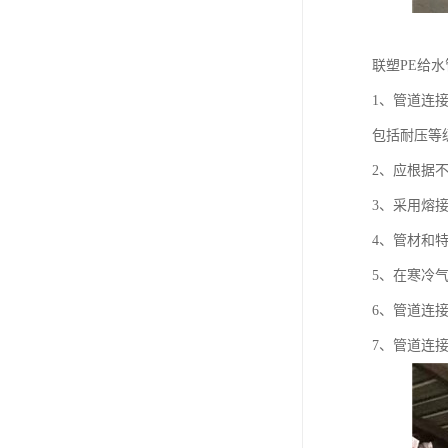
联塑PE给
1、管道连
包括耐压等
2、应根据
3、采用熔
4、管材和
5、在寒冷
6、管道连
7、管道连