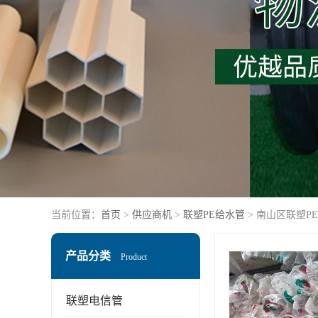
当前位置：
首页
>
供应商机
>
联塑PE给水管
> 南山区联塑P
产品分类
Product
联塑电信管