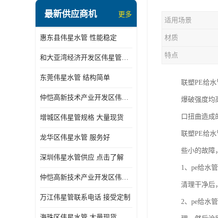
最新供应商机
更多
适用场景
惠东县伟星水管 性能稳定
材质
特点
和大亚湾经济开发区伟星管批发
东莞伟星水管 结构简单
联塑PE给
仲恺高新技术产业开发区伟星管型号 技术成熟
爆破强度均
口扭曲造成
增城区伟星管规格 大量现货
联塑PE给
龙华区伟星水管 服务好
些小的故障
深圳伟星水管供应 点击了解
1、pe给
仲恺高新技术产业开发区伟星水管 大量现货
清理干净后
万江伟星管联系电话 接受定制
2、pe给
海珠区伟星水管 大量现货