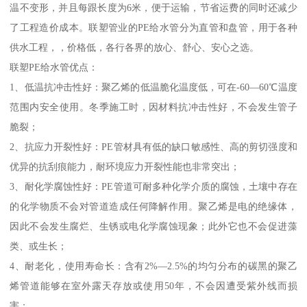
温不变形，并且每跟长度为6米，便于运输，节省运费的同时还减少
了工程造价成本。联塑管业的PE给水管分为直管和盘管，用于各种
供水工程，，价格低，各行各界的放心、舒心、安心之选。
联塑PE给水管优点：
1、低温抗冲击性好：聚乙烯的低温脆化温度低，可在-60—60℃温度
范围内安全使用。冬季施工时，因材料抗冲击性好，不会发生管子
脆裂；
2、抗应力开裂性好：PE管材具有低的缺口敏感性、高的剪切强度和
优异的抗刮痕能力，耐环境应力开裂性能也非常突出；
3、耐化学腐蚀性好：PE管道可耐多种化学介质的腐蚀，土壤中存在
的化学物质不会对管道造成任何降解作用。聚乙烯是电的绝缘体，
因此不会发生腐烂、生锈或电化学腐蚀现象；此外它也不会促进藻
类、或生长；
4、耐老化，使用寿命长：含有2%—2.5%的均匀分布的碳黑的聚乙
烯管道能够在室外露天存放或使用50年，不会因遭受紫外线而损
害；