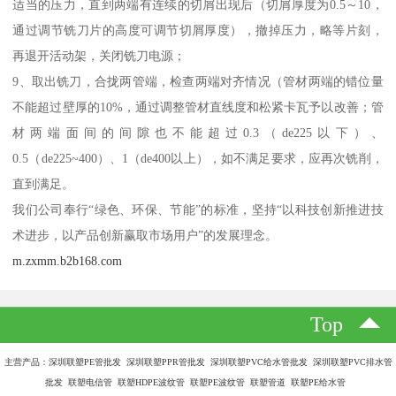
适当的压力，直到两端有连续的切屑出现后（切屑厚度为0.5～10，
通过调节铣刀片的高度可调节切屑厚度），撤掉压力，略等片刻，
再退开活动架，关闭铣刀电源；
9、取出铣刀，合拢两管端，检查两端对齐情况（管材两端的错位量
不能超过壁厚的10%，通过调整管材直线度和松紧卡瓦予以改善；管
材两端面间的间隙也不能超过0.3（de225以下）、
0.5（de225~400）、1（de400以上），如不满足要求，应再次铣削，
直到满足。
我们公司奉行“绿色、环保、节能”的标准，坚持“以科技创新推进技
术进步，以产品创新赢取市场用户”的发展理念。
m.zxmm.b2b168.com
Top
主营产品：深圳联塑PE管批发 深圳联塑PPR管批发 深圳联塑PVC给水管批发 深圳联塑PVC排水管
批发 联塑电信管 联塑HDPE波纹管 联塑PE波纹管 联塑管道 联塑PE给水管