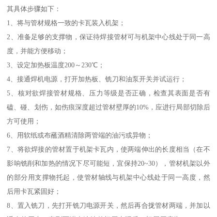
其具体步骤如下：
1、将与管材规格一致的卡瓦装入机架；
2、准备足够的支撑物，保证待焊接管材可与机架中心线处于同一高
度，并能方便移动；
3、设定加热板温度200～230℃；
4、接通焊机电源，打开加热板、铣刀和油泵开关并试运行；
5、核对欲焊接管材规格、压力等级是否正确，检查其表面是否有
磕、碰、划伤，如伤痕深度超过管材壁厚的10%，应进行局部切除后
方可使用；
6、用软纸或布蘸酒精清除两管端的油污或异物；
7、将欲焊接的管材置于机架卡瓦内，使两端伸出的长度相当（在不
影响铣削和加热的情况下尽可能短，宜保持20~30），管材机架以外
的部分用支撑物托起，使管材轴线与机架中心线处于同一高度，然
后用卡瓦紧固好；
8、置入铣刀，先打开铣刀电源开关，然后再合拢管材两端，并加以