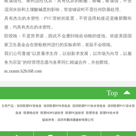
耐腐蚀性、耐药品性优良：具有优异的耐酸，耐碱，耐腐蚀，不受
湿润水份和土壤酸碱度的影响，管道铺设时不需任何防腐处理。
具有杰出的水密性：PVC管材的装置，不管选用粘接还是橡胶圈衔
接，均具有杰出的水密性。
防咬啮：不是营养源，因此不会遭到啮齿动物的侵蚀。依据美国国
家卫生基金会在密歇根州进行的实验表明，老鼠不会咬啮。
我们公司遵循“以质量求生存，以创新求发展，以市场为向导，以服
务为宗旨”的经营理念愿与各界同仁精诚合作，共创辉煌。
m.zxmm.b2b168.com
Top
主营产品：深圳联塑PE管批发 深圳联塑PPR管批发 深圳联塑PVC给水管批发 深圳联塑PVC排水管
批发 联塑电信管 联塑HDPE波纹管 联塑PE波纹管 联塑管道 联塑PE给水管
版权所有：深圳市鹏润通建材有限公司