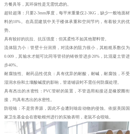
方餐具等，其环保性是无需忧虑的。
超轻超薄：只要2-3mm厚度，每平米重量仅2-3KG，缺少一般地面材
料的10%。在高层建筑中关于楼体承重和空间节约，有着较大的优
势。
具有较好的抗拉、抗压强度：但其柔性不如其他塑料管。
流体阻力小：管壁十分润滑，对流体的阻力很小，其粗糙系数仅为
0.009，其输水才能可比同等管径的铸铁管进步20%，比混凝土管进
步40%。
耐腐蚀性、耐药品性优良：具有优异的耐酸，耐碱，耐腐蚀，不受
湿润水份和土壤酸碱度的影响，管道铺设时不需任何防腐处理。
具有杰出的水密性：PVC管材的装置，不管选用粘接还是橡胶圈衔
接，均具有杰出的水密性。
防咬啮：不是营养源，因此不会遭到啮齿动物的侵蚀。依据美国国
家卫生基金会在密歇根州进行的实验表明，老鼠不会咬啮。