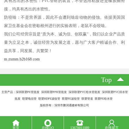
具有杰出的水密性：PVC管材的装置，不管选用粘接还是橡胶圈衔
接，均具有杰出的水密性。
防咬啮：不是营养源，因此不会遭到啮齿动物的侵蚀。依据美国国
家卫生基金会在密歇根州进行的实验表明，老鼠不会咬啮。
我们公司经营宗旨是“质为本、诚为信、创双赢”，我们以企业产品质
量为立足之本，诚信经营为发展之道，愿与广大客户精诚合作、利
益共享，同发展、共繁荣！
m.zxmm.b2b168.com
Top
主营产品：深圳联塑PE管批发 深圳联塑PPR管批发 深圳联塑PVC给水管批发 深圳联塑PVC排水管
批发 联塑电信管 联塑HDPE波纹管 联塑PE波纹管 联塑管道 联塑PE给水管
版权所有：深圳市鹏润通建材有限公司
首页
在线QQ
13670011089
在线留言