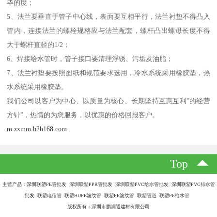
毕的度；
5、法兰要垂直于管子中心线，表面要互相平行，法兰衬垫不得凸入
管内，连接法兰的螺栓规格应与法兰配套，螺杆凸出螺母长度不得
大于螺杆直径的1/2；
6、焊接给水管时，管子接口要清理浮锈、污垢及油脂；
7、法兰衬垫要按照图纸和规范要求选用，冷水系统采用橡胶垫，热
水系统采用橡胶垫。
我们公司以客户为中心、以质量为核心、长期坚持互惠互利”的经营
方针”，热情的为您服务，以优惠的价格回报客户。
m.zxmm.b2b168.com
Top
主营产品：深圳联塑PE管批发 深圳联塑PPR管批发 深圳联塑PVC给水管批发 深圳联塑PVC排水管
批发 联塑电信管 联塑HDPE波纹管 联塑PE波纹管 联塑管道 联塑PE给水管
版权所有：深圳市鹏润通建材有限公司