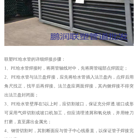
联塑PE给水管的详细焊接步骤：
1、PE给水管焊接时，将两管轴线对中，先将两管端部点焊固定；
2、PE给水管与法兰盘焊接，应先将给水管插入法兰盘内，点焊后用
角尺找正，找平后再焊接。法兰盘应两面焊接，其内侧焊接不得突
出法兰盘封闭面；
3、PE给水管壁厚在5以上时，应切割坡口，保证充分焊透.坡口成形
可采用气焊切割或坡口机加工，但应清理渣屑和氧化铁，并用锉刀
打磨，直至露出金属光；
4、钢管切割时，其割断面应与管子中心线垂直，以保证管子焊接完