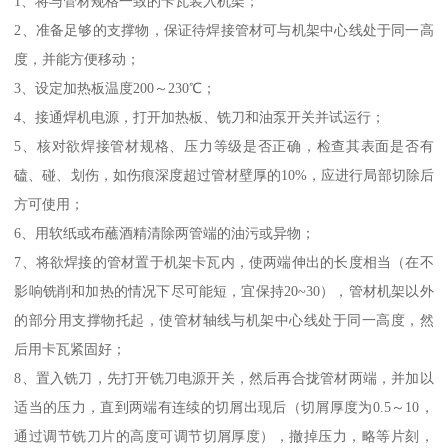
1、将与管材规格一致的卡瓦装入机架；
2、准备足够的支撑物，保证待焊接管材可与机架中心线处于同一高
度，并能方便移动；
3、设定加热板温度200～230℃；
4、接通焊机电源，打开加热板、铣刀和油泵开关并试运行；
5、核对欲焊接管材规格、压力等级是否正确，检查其表面是否有
磕、碰、划伤，如伤痕深度超过管材壁厚的10%，应进行局部切除后
方可使用；
6、用软纸或布蘸酒精清除两管端的油污或异物；
7、将欲焊接的管材置于机架卡瓦内，使两端伸出的长度相当（在不
影响铣削和加热的情况下尽可能短，宜保持20~30），管材机架以外
的部分用支撑物托起，使管材轴线与机架中心线处于同一高度，然
后用卡瓦紧固好；
8、置入铣刀，先打开铣刀电源开关，然后再合拢管材两端，并加以
适当的压力，直到两端有连续的切屑出现后（切屑厚度为0.5～10，
通过调节铣刀片的高度可调节切屑厚度），撤掉压力，略等片刻，