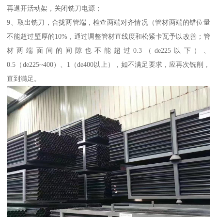
再退开活动架，关闭铣刀电源；
9、取出铣刀，合拢两管端，检查两端对齐情况（管材两端的错位量
不能超过壁厚的10%，通过调整管材直线度和松紧卡瓦予以改善；管
材两端面间的间隙也不能超过0.3（de225以下）、
0.5（de225~400）、1（de400以上），如不满足要求，应再次铣削，
直到满足。