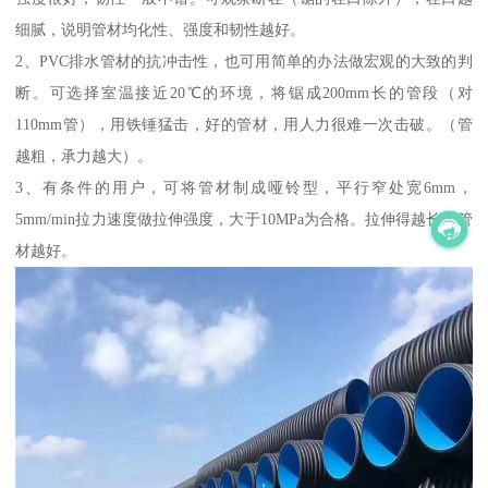
细腻，说明管材均化性、强度和韧性越好。
2、PVC排水管材的抗冲击性，也可用简单的办法做宏观的大致的判
断。可选择室温接近20℃的环境，将锯成200mm长的管段（对
110mm管），用铁锤猛击，好的管材，用人力很难一次击破。（管
越粗，承力越大）。
3、有条件的用户，可将管材制成哑铃型，平行窄处宽6mm，
5mm/min拉力速度做拉伸强度，大于10MPa为合格。拉伸得越长，管
材越好。