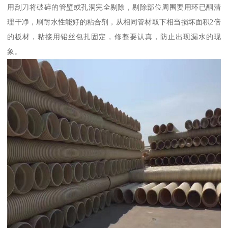
用刮刀将破碎的管壁或孔洞完全剔除，剔除部位周围要用环已酮清
理干净，刷耐水性能好的粘合剂，从相同管材取下相当损坏面积2倍
的板材，粘接用铅丝包扎固定，修整要认真，防止出现漏水的现
象。