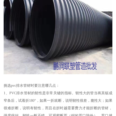
挑选pvc排水管材时要注意哪几点：
1、PVC排水管材的韧性是非常关键的指标。韧性大的管当将其锯成
窄条后，试着折180°，如果一折就断，说明韧性很差，脆性大；如果
很难折断，说明有韧性，而且在折时越需要费力才能折断的管材，
强度很好，韧性一般不错。可观察断茬（锯的茬口除外），茬口越