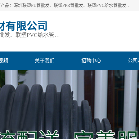
深圳市鹏润通建材有限公司是一家深圳联塑总代理企业，主营产品：深圳联塑PE管批发、联塑PPR管批发、联塑PVC给水管批发、联塑PVC排水管批发、联塑管道批发等。凭借服务以及多年的勤奋拼搏，发展成为一家销售各种管材管件，绝缘电工套管及配件等系列产品的贸易公司。公司秉承“顾客至上，锐意进取”的经营理念，坚持“客户至上”原则为广大客户提供的服务。欢迎惠顾！
材有限公司
深圳联塑PE管批发、联塑PPR管批发、联塑PVC给水管批发、联塑PVC排水管批发、联塑管道批发等
视频
关于我们
招聘中心
公司