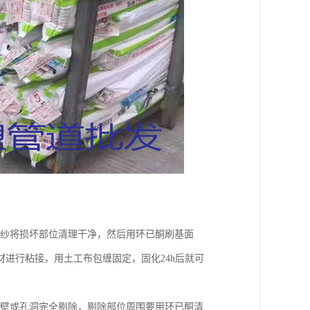
棉纱将损坏部位清理干净，然后用环已酮刷基面
进行粘接，用土工布包缠固定，固化24h后就可
管壁或孔洞完全剔除，剔除部位周围要用环已酮清