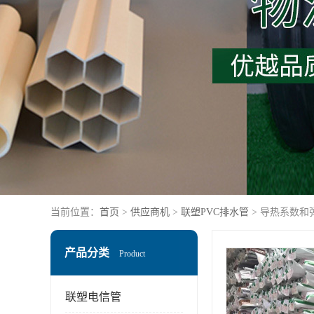
当前位置：
首页
>
供应商机
>
联塑PVC排水管
> 导热系数和
产品分类
Product
联塑电信管