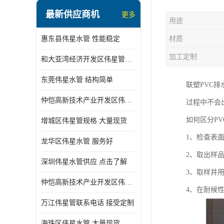
最新供应商机
更多
用途
惠东县伟星水管 性能稳定
材质
加工定制
和大亚湾经济开发区伟星管批发
东莞伟星水管 结构简单
联塑PVC
仲恺高新技术产业开发区伟星管型号 技术成熟
过程中不会
如何区分P
增城区伟星管规格 大量现货
1、检查表
龙华区伟星水管 服务好
2、取出样
深圳伟星水管供应 点击了解
3、取样并
仲恺高新技术产业开发区伟星水管 大量现货
4、在耐候
万江伟星管联系电话 接受定制
海珠区伟星水管 大量现货