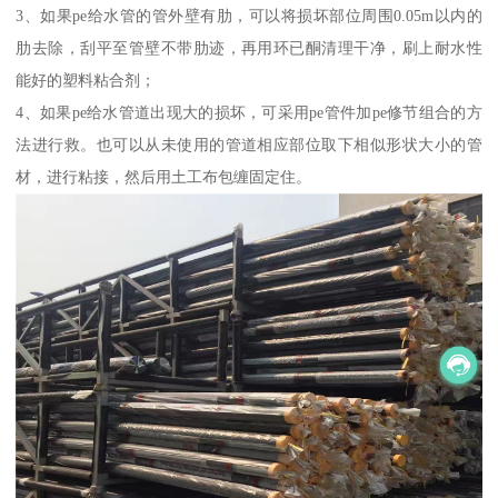
3、如果pe给水管的管外壁有肋，可以将损坏部位周围0.05m以内的
肋去除，刮平至管壁不带肋迹，再用环已酮清理干净，刷上耐水性
能好的塑料粘合剂；
4、如果pe给水管道出现大的损坏，可采用pe管件加pe修节组合的方
法进行救。也可以从未使用的管道相应部位取下相似形状大小的管
材，进行粘接，然后用土工布包缠固定住。