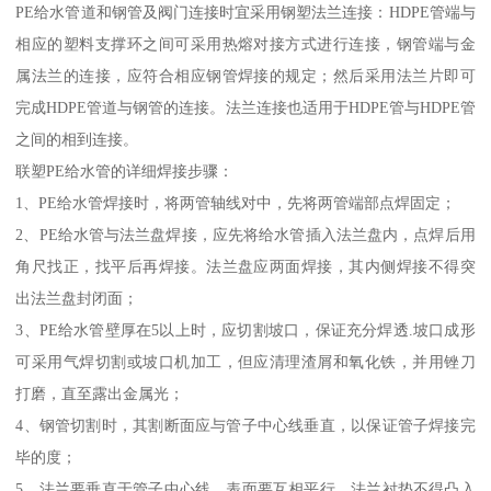
PE给水管道和钢管及阀门连接时宜采用钢塑法兰连接：HDPE管端与
相应的塑料支撑环之间可采用热熔对接方式进行连接，钢管端与金
属法兰的连接，应符合相应钢管焊接的规定；然后采用法兰片即可
完成HDPE管道与钢管的连接。法兰连接也适用于HDPE管与HDPE管
之间的相到连接。
联塑PE给水管的详细焊接步骤：
1、PE给水管焊接时，将两管轴线对中，先将两管端部点焊固定；
2、PE给水管与法兰盘焊接，应先将给水管插入法兰盘内，点焊后用
角尺找正，找平后再焊接。法兰盘应两面焊接，其内侧焊接不得突
出法兰盘封闭面；
3、PE给水管壁厚在5以上时，应切割坡口，保证充分焊透.坡口成形
可采用气焊切割或坡口机加工，但应清理渣屑和氧化铁，并用锉刀
打磨，直至露出金属光；
4、钢管切割时，其割断面应与管子中心线垂直，以保证管子焊接完
毕的度；
5、法兰要垂直于管子中心线，表面要互相平行，法兰衬垫不得凸入