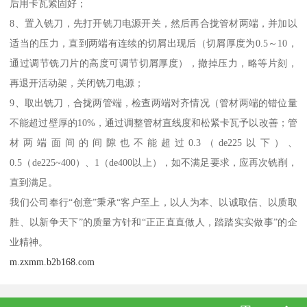
后用卡瓦紧固好；
8、置入铣刀，先打开铣刀电源开关，然后再合拢管材两端，并加以
适当的压力，直到两端有连续的切屑出现后（切屑厚度为0.5～10，
通过调节铣刀片的高度可调节切屑厚度），撤掉压力，略等片刻，
再退开活动架，关闭铣刀电源；
9、取出铣刀，合拢两管端，检查两端对齐情况（管材两端的错位量
不能超过壁厚的10%，通过调整管材直线度和松紧卡瓦予以改善；管
材两端面间的间隙也不能超过0.3（de225以下）、
0.5（de225~400）、1（de400以上），如不满足要求，应再次铣削，
直到满足。
我们公司奉行“创意”秉承“客户至上，以人为本、以诚取信、以质取
胜、以新争天下”的质量方针和“正正直直做人，踏踏实实做事”的企
业精神。
m.zxmm.b2b168.com