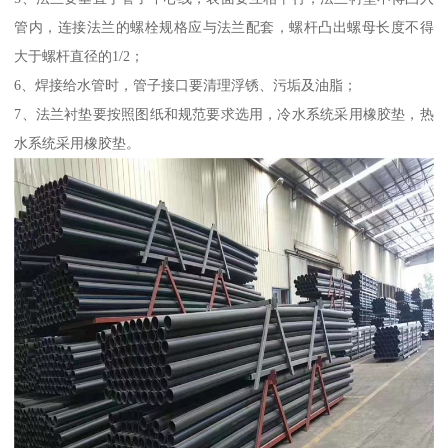
管内，连接法兰的螺栓规格应与法兰配套，螺杆凸出螺母长度不得
大于螺杆直径的1/2；
6、焊接给水管时，管子接口要清理浮锈、污垢及油脂；
7、法兰衬垫要按照图纸和规范要求选用，冷水系统采用橡胶垫，热
水系统采用橡胶垫。