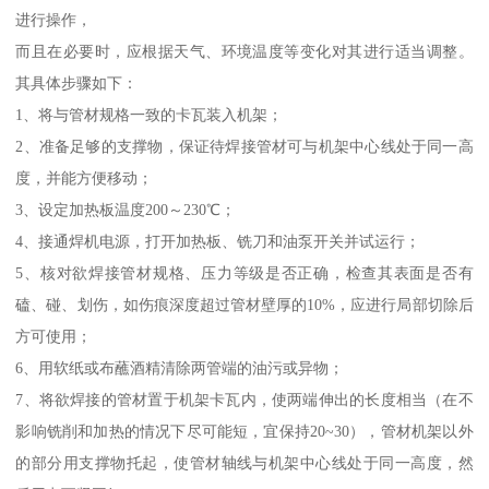
进行操作，
而且在必要时，应根据天气、环境温度等变化对其进行适当调整。
其具体步骤如下：
1、将与管材规格一致的卡瓦装入机架；
2、准备足够的支撑物，保证待焊接管材可与机架中心线处于同一高
度，并能方便移动；
3、设定加热板温度200～230℃；
4、接通焊机电源，打开加热板、铣刀和油泵开关并试运行；
5、核对欲焊接管材规格、压力等级是否正确，检查其表面是否有
磕、碰、划伤，如伤痕深度超过管材壁厚的10%，应进行局部切除后
方可使用；
6、用软纸或布蘸酒精清除两管端的油污或异物；
7、将欲焊接的管材置于机架卡瓦内，使两端伸出的长度相当（在不
影响铣削和加热的情况下尽可能短，宜保持20~30），管材机架以外
的部分用支撑物托起，使管材轴线与机架中心线处于同一高度，然