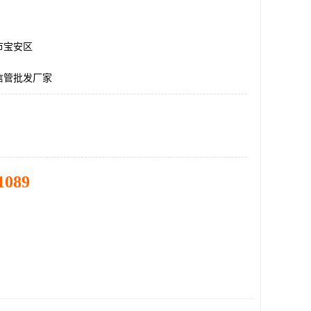
市宝安区
信管批发厂家
1089