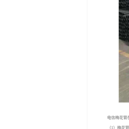
电信梅花管
（1）梅花