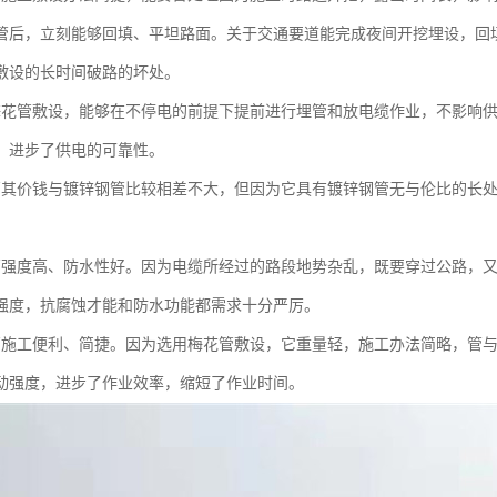
管后，立刻能够回填、平坦路面。关于交通要道能完成夜间开挖埋设，回
敷设的长时间破路的坏处。
梅花管敷设，能够在不停电的前提下提前进行埋管和放电缆作业，不影响
，进步了供电的可靠性。
管其价钱与镀锌钢管比较相差不大，但因为它具有镀锌钢管无与伦比的长
管强度高、防水性好。因为电缆所经过的路段地势杂乱，既要穿过公路，
强度，抗腐蚀才能和防水功能都需求十分严厉。
管施工便利、简捷。因为选用梅花管敷设，它重量轻，施工办法简略，管
动强度，进步了作业效率，缩短了作业时间。