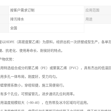
按客户需求订制
应用范围
排污排水
用途
全国
是以HDPE（高密度聚乙烯）为原料，经挤出机一次挤塑成型生产，各单
潮、抗老化、使用寿命长、耐侯好的特点。
产物优势：
选用特选组合成分的聚乙烯（PE）或聚氯乙烯（PVC），具有杰出的低温
选用多孔一体布局，刚度好，受力均匀。
内壁摩擦系数小，穿缆轻捷，施工简便易行。
具有多个孔位，可预留管孔，进步通讯孔位利用率。
用温度规模较大（+80-40），在热带及冰冷区域均可运用。