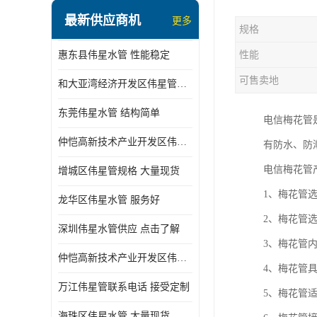
最新供应商机
更多
规格
惠东县伟星水管 性能稳定
性能
可售卖地
和大亚湾经济开发区伟星管批发
东莞伟星水管 结构简单
电信梅花管
仲恺高新技术产业开发区伟星管型号 技术成熟
有防水、防
电信梅花管
增城区伟星管规格 大量现货
1、梅花管
龙华区伟星水管 服务好
2、梅花管
深圳伟星水管供应 点击了解
3、梅花管
仲恺高新技术产业开发区伟星水管 大量现货
4、梅花管
万江伟星管联系电话 接受定制
5、梅花管适
海珠区伟星水管 大量现货