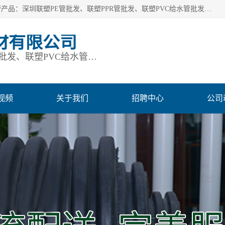
深圳市鹏润通建材有限公司是一家深圳联塑总代理企业，主营产品：深圳联塑PE管批发、联塑PPR管批发、联塑PVC给水管批发、联塑PVC排水管批发、联塑管道批发等。凭借服务以及多年的勤奋拼搏，发展成为一家销售各种管材管件，绝缘电工套管及配件等系列产品的贸易公司。公司秉承“顾客至上，锐意进取”的经营理念，坚持“客户至上”原则为广大客户提供的服务。欢迎惠顾！
材有限公司
深圳联塑PE管批发、联塑PPR管批发、联塑PVC给水管批发、联塑PVC排水管批发、联塑管道批发等
视频
关于我们
招聘中心
公司