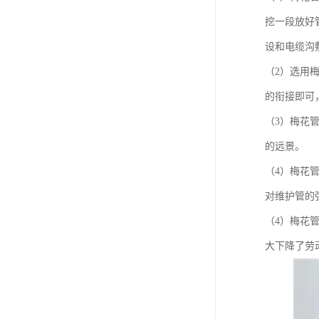
挖一段放好
设和电缆沟
（2）选用
的衔接即可
（3）梅花
的远景。
（4）梅花
对维护管的
（4）梅花
大下降了劳