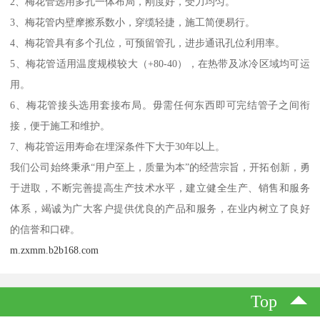
2、梅花管选用多孔一体布局，刚度好，受力均匀。
3、梅花管内壁摩擦系数小，穿缆轻捷，施工简便易行。
4、梅花管具有多个孔位，可预留管孔，进步通讯孔位利用率。
5、梅花管适用温度规模较大（+80-40），在热带及冰冷区域均可运
用。
6、梅花管接头选用套接布局。毋需任何东西即可完结管子之间衔
接，便于施工和维护。
7、梅花管运用寿命在埋深条件下大于30年以上。
我们公司始终秉承“用户至上，质量为本”的经营宗旨，开拓创新，勇
于进取，不断完善提高生产技术水平，建立健全生产、销售和服务
体系，竭诚为广大客户提供优良的产品和服务，在业内树立了良好
的信誉和口碑。
m.zxmm.b2b168.com
Top