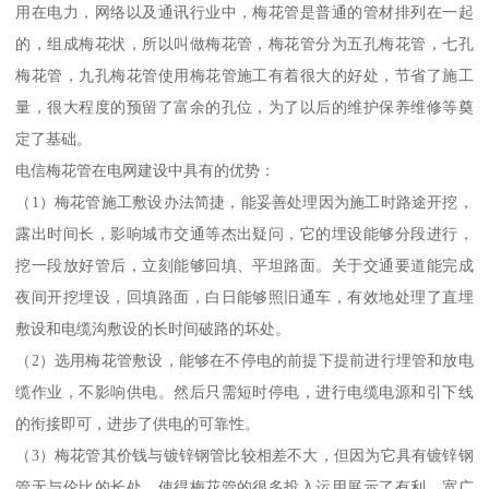
用在电力，网络以及通讯行业中，梅花管是普通的管材排列在一起
的，组成梅花状，所以叫做梅花管，梅花管分为五孔梅花管，七孔
梅花管，九孔梅花管使用梅花管施工有着很大的好处，节省了施工
量，很大程度的预留了富余的孔位，为了以后的维护保养维修等奠
定了基础。
电信梅花管在电网建设中具有的优势：
（1）梅花管施工敷设办法简捷，能妥善处理因为施工时路途开挖，
露出时间长，影响城市交通等杰出疑问，它的埋设能够分段进行，
挖一段放好管后，立刻能够回填、平坦路面。关于交通要道能完成
夜间开挖埋设，回填路面，白日能够照旧通车，有效地处理了直埋
敷设和电缆沟敷设的长时间破路的坏处。
（2）选用梅花管敷设，能够在不停电的前提下提前进行埋管和放电
缆作业，不影响供电。然后只需短时停电，进行电缆电源和引下线
的衔接即可，进步了供电的可靠性。
（3）梅花管其价钱与镀锌钢管比较相差不大，但因为它具有镀锌钢
管无与伦比的长处，使得梅花管的很多投入运用展示了有利、宽广