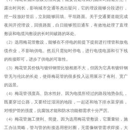
露出时间长，影响城市交通等杰出疑问，它的埋设能够分段进行，
挖一段放好管后，立刻能够回填、平坦路面。关于交通要道能完成
夜间开挖埋设，回填路面，白日能够照旧通车，有效地处理了直埋
敷设和电缆沟敷设的长时间破路的坏处。
（2）选用梅花管敷设，能够在不停电的前提下提前进行埋管和放电
缆作业，不影响供电。然后只需短时停电，进行电缆电源和引下线
的衔接即可，进步了供电的可靠性。
（3）梅花管其价钱与镀锌钢管比较相差不大，但因为它具有镀锌钢
管无与伦比的长处，使得梅花管的很多投入运用展示了有利、宽广
的远景。
（4）梅花管强度高、防水性好。因为电缆所经过的路段地势杂乱，
既要穿过公路，又要经过湿润的地段，一起还和地下排水渠穿插，
对维护管的强度，抗腐蚀才能和防水功能都需求十分严厉。
（4）梅花管施工便利、简捷。因为选用梅花管敷设，它重量轻，施
工办法简略，管与管的衔接选用密封圈，无需像钢管需求焊接，大