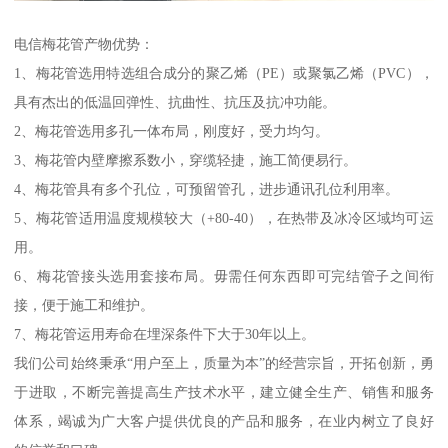
电信梅花管产物优势：
1、梅花管选用特选组合成分的聚乙烯（PE）或聚氯乙烯（PVC），
具有杰出的低温回弹性、抗曲性、抗压及抗冲功能。
2、梅花管选用多孔一体布局，刚度好，受力均匀。
3、梅花管内壁摩擦系数小，穿缆轻捷，施工简便易行。
4、梅花管具有多个孔位，可预留管孔，进步通讯孔位利用率。
5、梅花管适用温度规模较大（+80-40），在热带及冰冷区域均可运
用。
6、梅花管接头选用套接布局。毋需任何东西即可完结管子之间衔
接，便于施工和维护。
7、梅花管运用寿命在埋深条件下大于30年以上。
我们公司始终秉承“用户至上，质量为本”的经营宗旨，开拓创新，勇
于进取，不断完善提高生产技术水平，建立健全生产、销售和服务
体系，竭诚为广大客户提供优良的产品和服务，在业内树立了良好