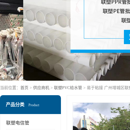
当前位置：
首页
>
供应商机
>
联塑PVC给水管
> 易于粘接 广州增城区联
产品分类
Product
联塑电信管