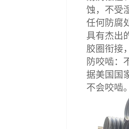
蚀，不受
任何防腐
具有杰出
胶圈衔接
防咬啮：
据美国国
不会咬啮