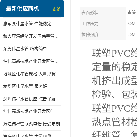
最新供应商机
更多
表面形状
直管
惠东县伟星水管 性能稳定
工作压力
50M
拉伸强度
20M
和大亚湾经济开发区伟星管批发
东莞伟星水管 结构简单
联塑PV
仲恺高新技术产业开发区伟星管型号 技术成熟
定量的稳
增城区伟星管规格 大量现货
机挤出成
龙华区伟星水管 服务好
检验、包
深圳伟星水管供应 点击了解
联塑PVC
仲恺高新技术产业开发区伟星水管 大量现货
热点管材检
万江伟星管联系电话 接受定制
纤维管，
海珠区伟星水管 大量现货