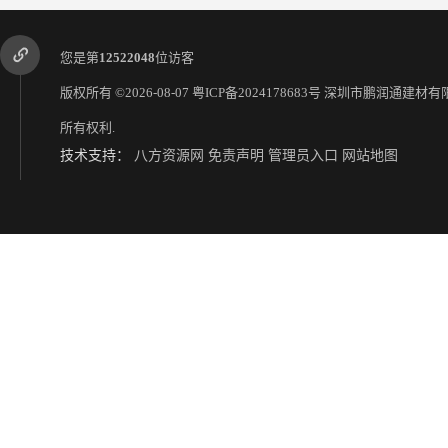
您是第
12522048
位访客
版权所有 ©2026-08-07
粤ICP备2024178683号
深圳市鹏润通建材有
所有权利.
技术支持：
八方资源网
免责声明
管理员入口
网站地图
深圳龙华区高压电缆硬管代理 联塑总代理批发
深圳龙华
深圳罗湖区联塑电信管批发
万江区联塑PVC给水管批发