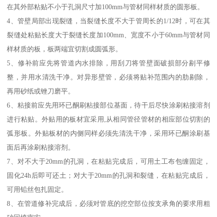
在其外部粘贴不小于孔洞尺寸加100mm与管材同样材质的圆形板。
4、管壁局部出现裂缝，当裂缝长度不大于管周长的1/12时，可在其
裂缝处粘贴长度大于裂缝长度加100mm、宽度不小于60mm与管材同
样材质的板，板两端宜切割成圆弧形。
5、修补前应先将管道内水排除，用刮刀将管壁面破损部分剔平修
整，并用水清洗干净。对异形壁管，必须将贴补范围内的肋剔除，
再用砂纸或锉刀磨平。
6、粘接前应先用环已酮刷粘接部位基面，待干后尽快涂刷粘接溶剂
进行粘贴。外贴用的板材宜采用,从相同管径管材的相应部位切割的
弧形板。外贴板材的内侧同样必须先清洗干净，采用环已酮涂刷基
面后再涂刷粘接溶剂。
7、对不大于20mm的孔洞，在粘贴完成后，可用土工布包缠固定，
固化24h后即可还土；对大于20mm的孔洞和裂缝，在粘贴完成后，
可用铅丝包扎固定。
8、在管道修补完成后，必须对管底的挖空部位按支承角的要求用粗