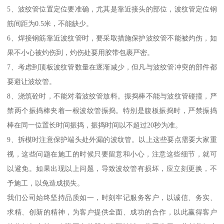
5、波纹管位置定位要准确，尤其是靠近接头的部位，波纹管定位钢
筋间距为0.5米，不能缺少。
6、焊接钢筋靠近波纹管时，要采取措施保护波纹管不能被灼伤，如
果不小心被灼伤到，灼伤处要用胶带包裹严密。
7、考虑到顶板波纹管数量在逐渐减少，但凡与波纹管冲突的部件都
要避让波纹管。
8、浇筑砼时，不能对着波纹管放料。振捣棒不能与波纹管碰撞，严
禁两个振捣棒夹着一根波纹管振捣。特别是腹板振捣时，严禁振捣
棒在同一位置长时间振捣，振捣时间以不超过20秒为准。
9、拆模时注意保护端头处外漏的波纹管。以上这些要点需要大家重
视，这些问题在施工的时候只要留意和小心，注意这些细节，就可
以避免。如果出现以上问题，导致波纹管有损坏，应立刻更换，不
予施工，以免造成损失。
我们公司始终坚持品质如一，时刻牢记服务客户，以诚信、务实、
求精、创新的精神，为客户提供全面、成功的合作，以此赢得客户