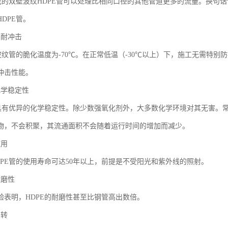
制成的双壁波纹HDPE管可以处理比相同口径的其他管道更多的流量。换句
DPE管。
、耐冲击
壁波纹管的脆化温度为-70℃。在正常低温（-30℃以上）下，施工无需特别
冲击性能。
化学稳定性
E具有优异的化学稳定性。除少数强氧化剂外，大多数化学环境对其无害。
物，不会积聚，其流通面积不会随着运行时间的增加而减少。
使用
DPE管的使用寿命可达50年以上，前提是不受阳光和紫外线的照射。
耐磨性
验表明，HDPE的耐磨性甚至比钢管高出数倍。
偏转