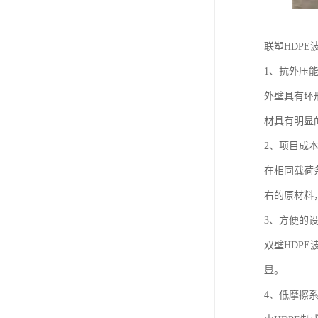
联塑HDP
1、抗外压
外壁具有环
材具有明显
2、项目成
在相同载荷
右的原材料
3、方便的
双壁HDP
显。
4、低摩擦