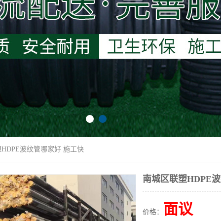
塑HDPE波纹管哪家好 施工快
南城区联塑HDPE
面议
价格：