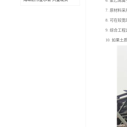
6. 聚乙
7. 原材
8. 可在较
9. 综合
10. 如果