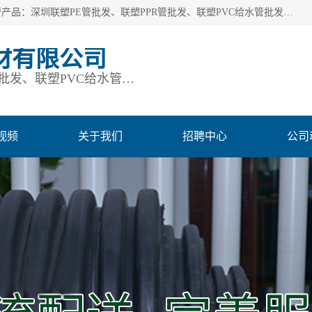
深圳市鹏润通建材有限公司是一家深圳联塑总代理企业，主营产品：深圳联塑PE管批发、联塑PPR管批发、联塑PVC给水管批发、联塑PVC排水管批发、联塑管道批发等。凭借服务以及多年的勤奋拼搏，发展成为一家销售各种管材管件，绝缘电工套管及配件等系列产品的贸易公司。公司秉承“顾客至上，锐意进取”的经营理念，坚持“客户至上”原则为广大客户提供的服务。欢迎惠顾！
材有限公司
深圳联塑PE管批发、联塑PPR管批发、联塑PVC给水管批发、联塑PVC排水管批发、联塑管道批发等
视频
关于我们
招聘中心
公司