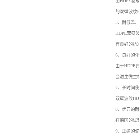
由HDPE
的双壁波纹H
5、耐低温
HDPE双
有良好的抗
6、良好的
由于HDP
会滋生微生
7、长时间
双壁波纹H
8、优异的
在德国的试
9、正确的