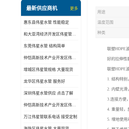
最新供应商机
更多
用途
惠东县伟星水管 性能稳定
温度范围
种类
和大亚湾经济开发区伟星管批发
东莞伟星水管 结构简单
联塑HDP
仲恺高新技术产业开发区伟星管型号 技术成熟
好的拉伸性
联塑HDP
增城区伟星管规格 大量现货
1. 结构特
龙华区伟星水管 服务好
2. 内壁光
深圳伟星水管供应 点击了解
3.连接方
仲恺高新技术产业开发区伟星水管 大量现货
4. 重量轻
万江伟星管联系电话 接受定制
5. 埋地使
海珠区伟星水管 大量现货