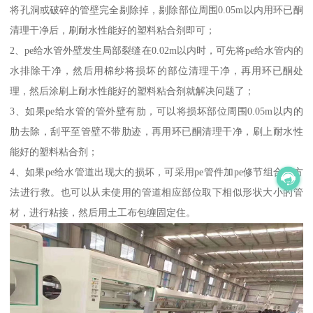
将孔洞或破碎的管壁完全剔除掉，剔除部位周围0.05m以内用环已酮
清理干净后，刷耐水性能好的塑料粘合剂即可；
2、pe给水管外壁发生局部裂缝在0.02m以内时，可先将pe给水管内的
水排除干净，然后用棉纱将损坏的部位清理干净，再用环已酮处
理，然后涂刷上耐水性能好的塑料粘合剂就解决问题了；
3、如果pe给水管的管外壁有肋，可以将损坏部位周围0.05m以内的
肋去除，刮平至管壁不带肋迹，再用环已酮清理干净，刷上耐水性
能好的塑料粘合剂；
4、如果pe给水管道出现大的损坏，可采用pe管件加pe修节组合的方
法进行救。也可以从未使用的管道相应部位取下相似形状大小的管
材，进行粘接，然后用土工布包缠固定住。