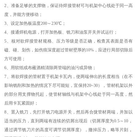
2、准备足够的支撑物，保证待焊接管材可与机架中心线处于同一高
度，并能方便移动；
3、设定加热板温度200～230℃；
4、接通焊机电源，打开加热板、铣刀和油泵开关并试运行；
5、核对欲焊接管材规格、压力等级是否正确，检查其表面是否有
磕、碰、划伤，如伤痕深度超过管材壁厚的10%，应进行局部切除后
方可使用；
6、用软纸或布蘸酒精清除两管端的油污或异物；
7、将欲焊接的管材置于机架卡瓦内，使两端伸出的长度相当（在不
影响铣削和加热的情况下尽可能短，宜保持20~30），管材机架以外
的部分用支撑物托起，使管材轴线与机架中心线处于同一高度，然
后用卡瓦紧固好；
8、置入铣刀，先打开铣刀电源开关，然后再合拢管材两端，并加以
适当的压力，直到两端有连续的切屑出现后（切屑厚度为0.5～10，
通过调节铣刀片的高度可调节切屑厚度），撤掉压力，略等片刻，