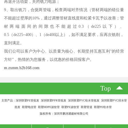
再退开活动架，关闭铣刀电源；
9、取出铣刀，合拢两管端，检查两端对齐情况（管材两端的错位量
不能超过壁厚的10%，通过调整管材直线度和松紧卡瓦予以改善；管
材两端面间的间隙也不能超过0.3（de225以下）、
0.5（de225~400）、1（de400以上），如不满足要求，应再次铣削，
直到满足。
我们公司以客户为中心、以质量为核心、长期坚持互惠互利”的经营
方针”，热情的为您服务，以优惠的价格回报客户。
m.zxmm.b2b168.com
Top
主营产品：深圳联塑PE管批发 深圳联塑PPR管批发 深圳联塑PVC给水管批发 深圳联塑PVC排水管
批发 联塑电信管 联塑HDPE波纹管 联塑PE波纹管 联塑管道 联塑PE给水管
版权所有：深圳市鹏润通建材有限公司