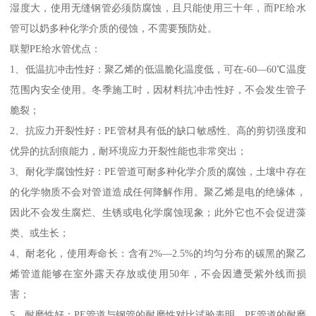
湿度大，使用无缝钢管必须防腐蚀，且只能使用三十年，而PE给水
管可以奶多种化学介质的侵蚀，不需要预防处。
联塑PE给水管优点：
1、低温抗冲击性好：聚乙烯的低温脆化温度低，可在-60—60℃温度
范围内安全使用。冬季施工时，因材料抗冲击性好，不会发生管子
脆裂；
2、抗应力开裂性好：PE管材具有低的缺口敏感性、高的剪切强度和
优异的抗刮痕能力，耐环境应力开裂性能也非常突出；
3、耐化学腐蚀性好：PE管道可耐多种化学介质的腐蚀，土壤中存在
的化学物质不会对管道造成任何降解作用。聚乙烯是电的绝缘体，
因此不会发生腐烂、生锈或电化学腐蚀现象；此外它也不会促进藻
类、或生长；
4、耐老化，使用寿命长：含有2%—2.5%的均匀分布的碳黑的聚乙
烯管道能够在室外露天存放或使用50年，不会因遭受紫外线而损
害；
5、耐磨性好：PE管道与钢管的耐磨性对比试验表明，PE管道的耐磨