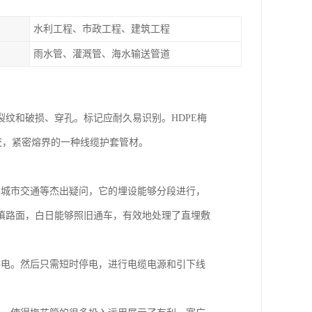
水利工程、市政工程、建筑工程
雨水管、灌溉管、海水输送管道
纹和破损、穿孔。标记应耐久易识别。HDPE梅
交，紧密熔界的一种线缆护套管材。
响城市交通等杰出疑问，它的埋设能够分段进行，
填路面，白日能够照旧通车，有效地处理了直埋敷
供电。然后只需短时停电，进行电缆电源和引下线