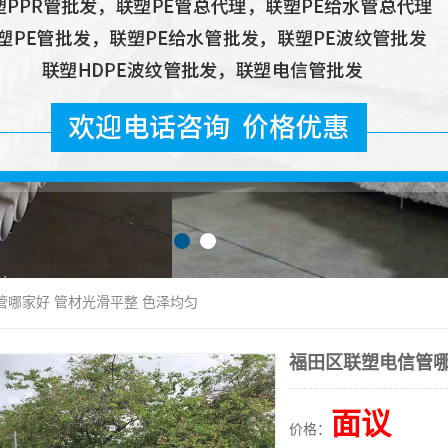
管哪家好 管材光滑平整 色泽均匀
福田区联塑电信管哪
面议
价格：