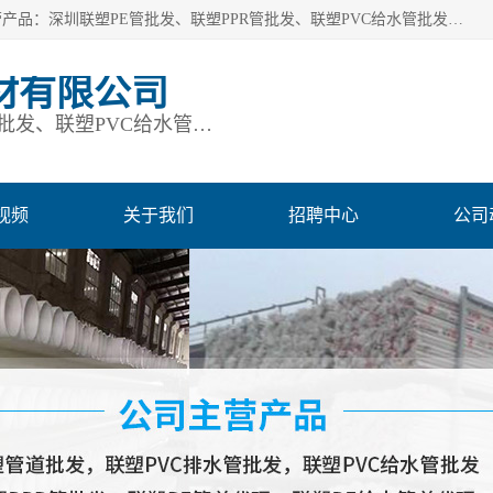
深圳市鹏润通建材有限公司是一家深圳联塑总代理企业，主营产品：深圳联塑PE管批发、联塑PPR管批发、联塑PVC给水管批发、联塑PVC排水管批发、联塑管道批发等。凭借服务以及多年的勤奋拼搏，发展成为一家销售各种管材管件，绝缘电工套管及配件等系列产品的贸易公司。公司秉承“顾客至上，锐意进取”的经营理念，坚持“客户至上”原则为广大客户提供的服务。欢迎惠顾！
材有限公司
深圳联塑PE管批发、联塑PPR管批发、联塑PVC给水管批发、联塑PVC排水管批发、联塑管道批发等
视频
关于我们
招聘中心
公司