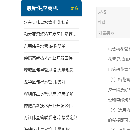
最新供应商机
更多
规格
惠东县伟星水管 性能稳定
性能
可售卖地
和大亚湾经济开发区伟星管批发
东莞伟星水管 结构简单
电信梅花管
仲恺高新技术产业开发区伟星管型号 技术成熟
花管是以H
电信梅花管
增城区伟星管规格 大量现货
（1）梅花
龙华区伟星水管 服务好
挖一段放好
深圳伟星水管供应 点击了解
设和电缆沟
仲恺高新技术产业开发区伟星水管 大量现货
（2）选用
万江伟星管联系电话 接受定制
的衔接即可
海珠区伟星水管 大量现货