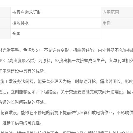
按客户需求订制
应用范围
排污排水
用途
全国
材光滑平整，色泽均匀，不允许有变形，扭曲等缺陷。内外管壁不允许有裂
DPE（高密度聚乙烯）为原料，经挤出机一次挤塑成型生产，各单孔壁相
在电网建设中具有的优势：
管施工敷设办法简捷，能妥善处理因为施工时路途开挖，露出时间长，影
管后，立刻能够回填、平坦路面。关于交通要道能完成夜间开挖埋设，回
敷设的长时间破路的坏处。
梅花管敷设，能够在不停电的前提下提前进行埋管和放电缆作业，不影响
，进步了供电的可靠性。