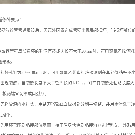
道修补要点：
E双壁波纹管管道敷设后，因意外因素造成管壁出现局部损坏，当损坏部位
。
壁波纹管管壁局部损坏的孔洞直径或边长不大于20mm时，可用聚氯乙烯塑料
圆形板。
部损坏孔洞为20～100mm时，可用聚氯乙烯塑料粘接溶剂在其外部粘贴不
部出现裂缝，当裂缝长度不大于管周长的1/12时，可在其裂缝处粘贴长度大于
，板两端宜切割成圆弧形。
应先将管道内水排除，用刮刀将管壁面破损部分剔平修整，并用水清洗干
刀磨平。
应先用环已酮刷粘接部位基面，待干后尽快涂刷粘接溶剂进行粘贴。外贴用