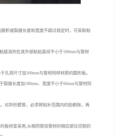
的面积或裂缝长度和宽度不超过规定时，可采取粘
粘接溶剂在其外部粘贴直径不小于100mm与管材
小于孔洞尺寸加100mm与管材同样材质的圆形板。
裂缝长度加100mm、宽度不小于60mm与管材同
净。对异形壁管，必须将贴补范围内的肋剔除，再
的板材宜采用,从相同管径管材的相应部位切割的