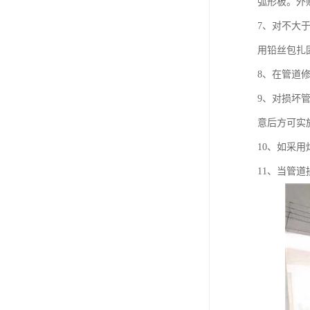
弧形板。外
7、对不大
用铅丝包扎
8、在管道
9、对损坏
意后方可实
10、如采
11、当管