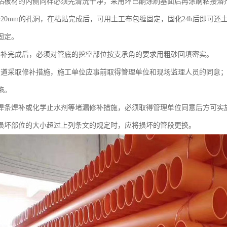
贴板材的内侧同样必须先清洗干净，采用环已酮涂刷基面后再涂刷粘接溶
于20mm的孔洞，在粘贴完成后，可用土工布包缠固定，固化24h后即可还
固定。
修补完成后，必须对管底的挖空部位按支承角的要求用粗砂回填密实。
管道采取修补措施，施工单位应事前取得管理单位和现场监理人员的同意
施。
用焊条焊补或化学止水剂等堵漏修补措施，必须取得管理单位同意后方可实
道损坏部位的大小超过上列条文的规定时，应将损坏的管段更换。