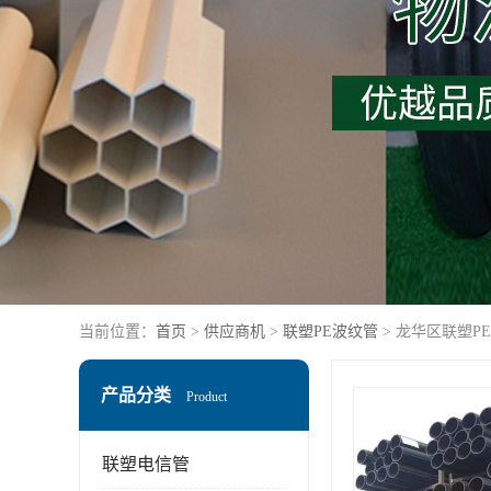
当前位置：
首页
>
供应商机
>
联塑PE波纹管
> 龙华区联塑P
产品分类
Product
联塑电信管