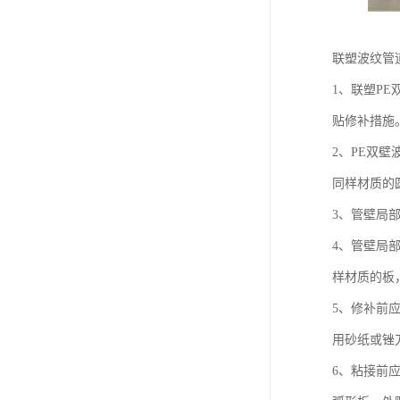
联塑波纹管
1、联塑P
贴修补措施
2、PE双
同样材质的
3、管壁局
4、管壁局
样材质的板
5、修补前
用砂纸或锉
6、粘接前