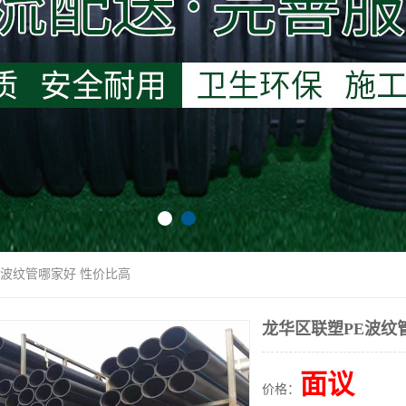
E波纹管哪家好 性价比高
龙华区联塑PE波纹
面议
价格：