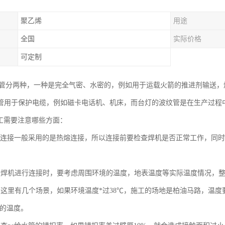
聚乙烯
用途
全国
实际价格
可定制
纹管分两种，一种是完全气密、水密的，例如用于运载火箭的推进剂输送
管用于保护电缆，例如磁卡电话机、机床，而台灯的波纹管是在生产过程
施工需要注意哪些方面：
纹管连接一般采用的是热熔连接，所以连接前要检查焊机是否正常工作，同
。
用焊机进行连接时，要考虑周围环境的温度，地表温度等实际温度情况，整
，这里有几个场景，如果环境温度*过38℃，施工的场地是柏油马路，温度要
0℃的温度。