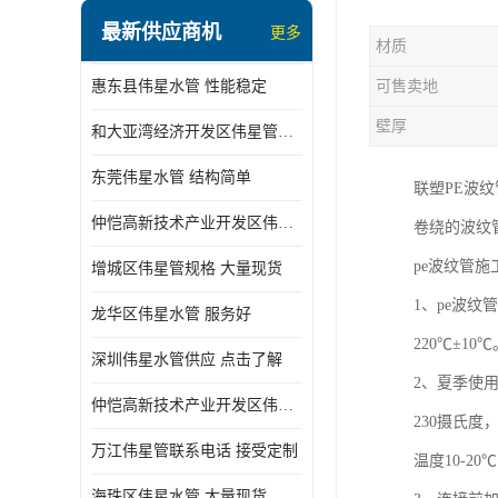
最新供应商机
更多
材质
惠东县伟星水管 性能稳定
可售卖地
壁厚
和大亚湾经济开发区伟星管批发
东莞伟星水管 结构简单
联塑PE波
仲恺高新技术产业开发区伟星管型号 技术成熟
卷绕的波纹
pe波纹管
增城区伟星管规格 大量现货
1、pe波
龙华区伟星水管 服务好
220℃±10℃
深圳伟星水管供应 点击了解
2、夏季使
仲恺高新技术产业开发区伟星水管 大量现货
230摄氏度
万江伟星管联系电话 接受定制
温度10-2
海珠区伟星水管 大量现货