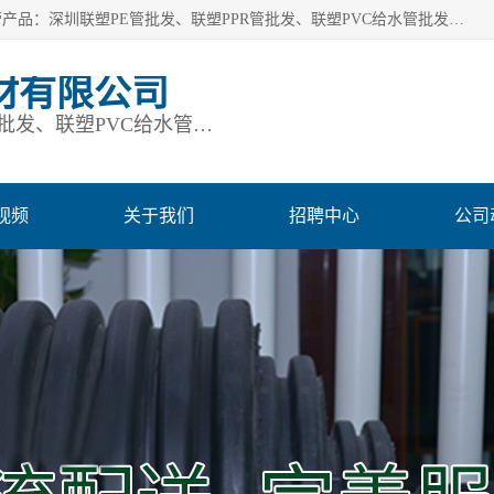
深圳市鹏润通建材有限公司是一家深圳联塑总代理企业，主营产品：深圳联塑PE管批发、联塑PPR管批发、联塑PVC给水管批发、联塑PVC排水管批发、联塑管道批发等。凭借服务以及多年的勤奋拼搏，发展成为一家销售各种管材管件，绝缘电工套管及配件等系列产品的贸易公司。公司秉承“顾客至上，锐意进取”的经营理念，坚持“客户至上”原则为广大客户提供的服务。欢迎惠顾！
材有限公司
深圳联塑PE管批发、联塑PPR管批发、联塑PVC给水管批发、联塑PVC排水管批发、联塑管道批发等
视频
关于我们
招聘中心
公司