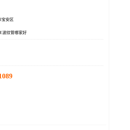
市宝安区
E波纹管哪家好
1089