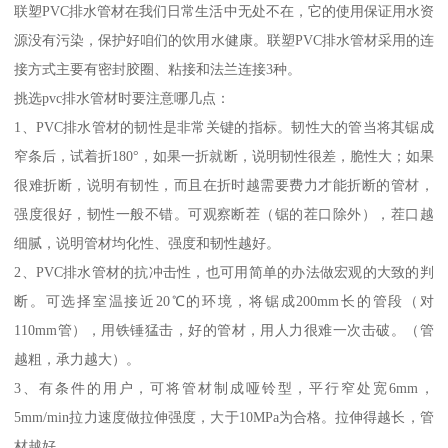
联塑PVC排水管材在我们日常生活中无处不在，它的使用保证用水资
源没有污染，保护好咱们的饮用水健康。联塑PVC排水管材采用的连
接方式主要有密封胶圈、粘接和法兰连接3种。
挑选pvc排水管材时要注意哪几点：
1、PVC排水管材的韧性是非常关键的指标。韧性大的管当将其锯成
窄条后，试着折180°，如果一折就断，说明韧性很差，脆性大；如果
很难折断，说明有韧性，而且在折时越需要费力才能折断的管材，
强度很好，韧性一般不错。可观察断茬（锯的茬口除外），茬口越
细腻，说明管材均化性、强度和韧性越好。
2、PVC排水管材的抗冲击性，也可用简单的办法做宏观的大致的判
断。可选择室温接近20℃的环境，将锯成200mm长的管段（对
110mm管），用铁锤猛击，好的管材，用人力很难一次击破。（管
越粗，承力越大）。
3、有条件的用户，可将管材制成哑铃型，平行窄处宽6mm，
5mm/min拉力速度做拉伸强度，大于10MPa为合格。拉伸得越长，管
材越好。