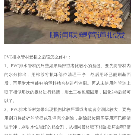
PVC排水管材受损之后该怎么修补：
1、PVC排水管材的外壁如果局部或者比较小的裂缝、要先将管材内
的水分排出，用棉纱将损坏部位清理干净，然后用环已酮刷基面
后，再用耐水性能好的塑料粘合剂进行涂刷。再从未使用的管道上
取下相似形状的板材进行粘接，用土工布包缠固定，固化24h后就可
以了。
2、PVC排水管材如果出现损伤比较严重或者或者空洞比较大，要先
用刮刀将破碎的管壁或孔洞完全剔除，剔除部位周围要用环已酮清
理干净，刷耐水性能好的粘合剂，从相同管材取下相当损坏面积2倍