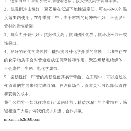
1、连接可靠：管道系统采用电熔连接，接头强度高于管道本体。
2、低温耐冲击性好：聚乙烯在低温下脆性温度低，可在-60-60的温
度范围内使用，在冬季施工中，由于材料的耐冲击性好，不会发生
管材的脆性断裂。
3、抗应力开裂性好：抗剪强度高，抗划伤性优异，抗环境应力开裂
性突出。
4、良好的耐化学腐蚀性：能抵抗各种化学介质的腐蚀，土壤中存在
的化学物质不会对管道造成任何降解和作用。聚乙烯是电绝缘体，
不会腐烂、生锈、电化学腐蚀。
5、柔韧性好：PE管的柔韧性使其易于弯曲。在工程中，可以通过改
变管道的方向来绕过障碍物。在许多场合，管道灵活可以降低管件
和安装的成本。
我们公司将一如既往地奉行“诚信经营，精益求精” 的企业精神，竭
诚相邀广大客户与我们携手并进，合作共赢。
m.zxmm.b2b168.com