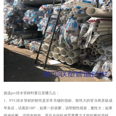
挑选pvc排水管材时要注意哪几点：
1、PVC排水管材的韧性是非常关键的指标。韧性大的管当将其锯成
窄条后，试着折180°，如果一折就断，说明韧性很差，脆性大；如果
很难折断，说明有韧性，而且在折时越需要费力才能折断的管材，