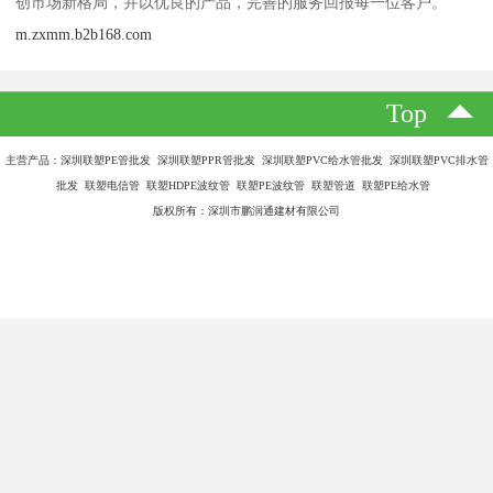
创市场新格局，并以优良的产品，完善的服务回报每一位客户。
m.zxmm.b2b168.com
Top
主营产品：深圳联塑PE管批发 深圳联塑PPR管批发 深圳联塑PVC给水管批发 深圳联塑PVC排水管
批发 联塑电信管 联塑HDPE波纹管 联塑PE波纹管 联塑管道 联塑PE给水管
版权所有：深圳市鹏润通建材有限公司