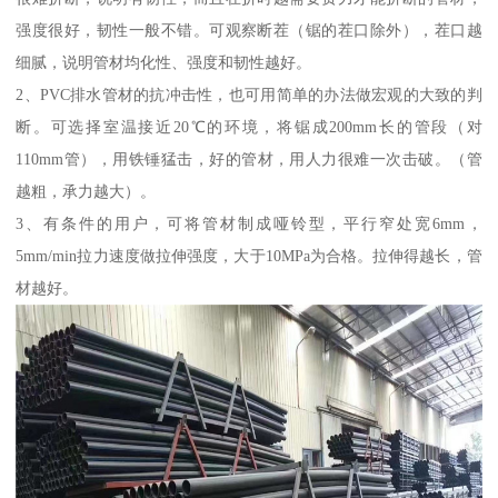
强度很好，韧性一般不错。可观察断茬（锯的茬口除外），茬口越
细腻，说明管材均化性、强度和韧性越好。
2、PVC排水管材的抗冲击性，也可用简单的办法做宏观的大致的判
断。可选择室温接近20℃的环境，将锯成200mm长的管段（对
110mm管），用铁锤猛击，好的管材，用人力很难一次击破。（管
越粗，承力越大）。
3、有条件的用户，可将管材制成哑铃型，平行窄处宽6mm，
5mm/min拉力速度做拉伸强度，大于10MPa为合格。拉伸得越长，管
材越好。