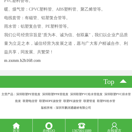
PVC塑料管等。
暖、煤气管：CPVC塑料管、ABS塑料管、聚乙烯管等。
电线套管：有磁管、铝塑复合管等。
雨水管：铝塑复合管、PE塑料管等。
我们公司经营宗旨是“质为本、诚为信、创双赢”，我们以企业产品质
量为立足之本，诚信经营为发展之道，愿与广大客户精诚合作、利
益共享，同发展、共繁荣！
m.zxmm.b2b168.com
Top
主营产品：深圳联塑PE管批发 深圳联塑PPR管批发 深圳联塑PVC给水管批发 深圳联塑PVC排水管
批发 联塑电信管 联塑HDPE波纹管 联塑PE波纹管 联塑管道 联塑PE给水管
版权所有：深圳市鹏润通建材有限公司
首页
在线QQ
13670011089
在线留言