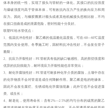
体本身的统一性，实现了接头与管材的一体化。其接口的抗拉强度
与爆破强度均高于管体本体，可有效抗内压力产生的换向应力和周
应力。因此，与橡胶圈累计额头或者其他机械接头想相比较，不均
在接口扭曲造成的泄露危险，密封性能十分良好。
联塑PE给水管优点：
1、低温抗冲击性好：聚乙烯的低温脆化温度低，可在-60—60℃温度
范围内安全使用。冬季施工时，因材料抗冲击性好，不会发生管子
脆裂；
2、抗应力开裂性好：PE管材具有低的缺口敏感性、高的剪切强度和
优异的抗刮痕能力，耐环境应力开裂性能也非常突出；
3、耐化学腐蚀性好：PE管道可耐多种化学介质的腐蚀，土壤中存在
的化学物质不会对管道造成任何降解作用。聚乙烯是电的绝缘体，
因此不会发生腐烂、生锈或电化学腐蚀现象；此外它也不会促进藻
类、或生长；
4、耐老化，使用寿命长：含有2%—2.5%的均匀分布的碳黑的聚乙
烯管道能够在室外露天存放或使用50年，不会因遭受紫外线而损