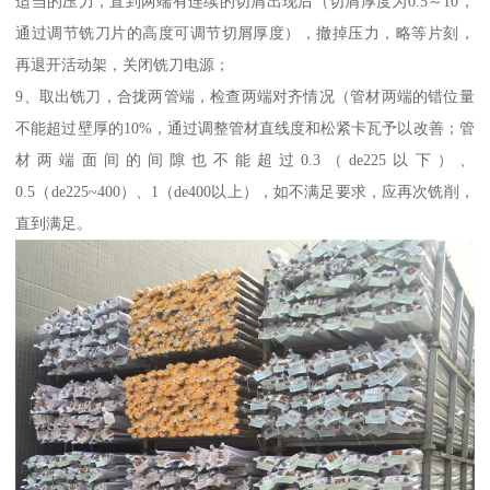
适当的压力，直到两端有连续的切屑出现后（切屑厚度为0.5～10，
通过调节铣刀片的高度可调节切屑厚度），撤掉压力，略等片刻，
再退开活动架，关闭铣刀电源；
9、取出铣刀，合拢两管端，检查两端对齐情况（管材两端的错位量
不能超过壁厚的10%，通过调整管材直线度和松紧卡瓦予以改善；管
材两端面间的间隙也不能超过0.3（de225以下）、
0.5（de225~400）、1（de400以上），如不满足要求，应再次铣削，
直到满足。