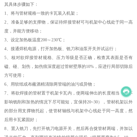
其具体步骤如下：
1、将与管材规格一致的卡瓦装入机架；
2、准备足够的支撑物，保证待焊接管材可与机架中心线处于同一高
度，并能方便移动；
3、设定加热板温度200～230℃；
4、接通焊机电源，打开加热板、铣刀和油泵开关并试运行；
5、核对欲焊接管材规格、压力等级是否正确，检查其表面是否有
磕、碰、划伤，如伤痕深度超过管材壁厚的10%，应进行局部切除后
方可使用；
6、用软纸或布蘸酒精清除两管端的油污或异物；
7、将欲焊接的管材置于机架卡瓦内，使两端伸出的长度相当（在不
影响铣削和加热的情况下尽可能短，宜保持20~30），管材机架以外
的部分用支撑物托起，使管材轴线与机架中心线处于同一高度，然
后用卡瓦紧固好；
8、置入铣刀，先打开铣刀电源开关，然后再合拢管材两端，并加以