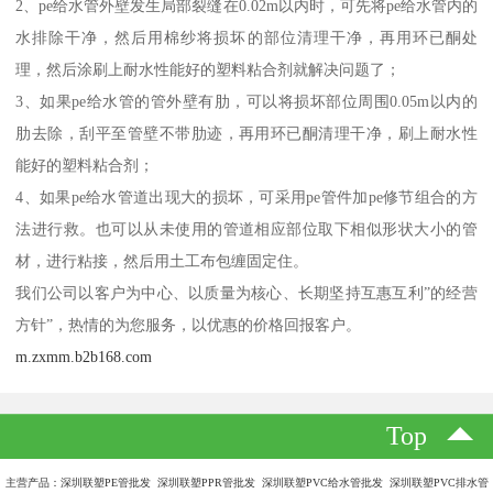
2、pe给水管外壁发生局部裂缝在0.02m以内时，可先将pe给水管内的
水排除干净，然后用棉纱将损坏的部位清理干净，再用环已酮处
理，然后涂刷上耐水性能好的塑料粘合剂就解决问题了；
3、如果pe给水管的管外壁有肋，可以将损坏部位周围0.05m以内的
肋去除，刮平至管壁不带肋迹，再用环已酮清理干净，刷上耐水性
能好的塑料粘合剂；
4、如果pe给水管道出现大的损坏，可采用pe管件加pe修节组合的方
法进行救。也可以从未使用的管道相应部位取下相似形状大小的管
材，进行粘接，然后用土工布包缠固定住。
我们公司以客户为中心、以质量为核心、长期坚持互惠互利”的经营
方针”，热情的为您服务，以优惠的价格回报客户。
m.zxmm.b2b168.com
Top
主营产品：深圳联塑PE管批发 深圳联塑PPR管批发 深圳联塑PVC给水管批发 深圳联塑PVC排水管