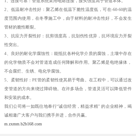
1、连接可靠：管道系统采用电熔连接，接头强度高于管道本体。
2、低温耐冲击性好：聚乙烯在低温下脆性温度低，可在-60-60的温
度范围内使用，在冬季施工中，由于材料的耐冲击性好，不会发生
管材的脆性断裂。
3、抗应力开裂性好：抗剪强度高，抗划伤性优异，抗环境应力开裂
性突出。
4、良好的耐化学腐蚀性：能抵抗各种化学介质的腐蚀，土壤中存在
的化学物质不会对管道造成任何降解和作用。聚乙烯是电绝缘体，
不会腐烂、生锈、电化学腐蚀。
5、柔韧性好：PE管的柔韧性使其易于弯曲。在工程中，可以通过改
变管道的方向来绕过障碍物。在许多场合，管道灵活可以降低管件
和安装的成本。
我们公司将一如既往地奉行“诚信经营，精益求精” 的企业精神，竭
诚相邀广大客户与我们携手并进，合作共赢。
m.zxmm.b2b168.com