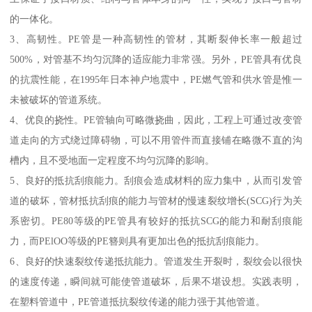
的一体化。
3、高韧性。PE管是一种高韧性的管材，其断裂伸长率一般超过
500%，对管基不均匀沉降的适应能力非常强。另外，PE管具有优良
的抗震性能，在1995年日本神户地震中，PE燃气管和供水管是惟一
未被破坏的管道系统。
4、优良的挠性。PE管轴向可略微挠曲，因此，工程上可通过改变管
道走向的方式绕过障碍物，可以不用管件而直接铺在略微不直的沟
槽内，且不受地面一定程度不均匀沉降的影响。
5、良好的抵抗刮痕能力。刮痕会造成材料的应力集中，从而引发管
道的破坏，管材抵抗刮痕的能力与管材的慢速裂纹增长(SCG)行为关
系密切。PE80等级的PE管具有较好的抵抗SCG的能力和耐刮痕能
力，而PElOO等级的PE簪则具有更加出色的抵抗刮痕能力。
6、良好的快速裂纹传递抵抗能力。管道发生开裂时，裂纹会以很快
的速度传递，瞬间就可能使管道破坏，后果不堪设想。实践表明，
在塑料管道中，PE管道抵抗裂纹传递的能力强于其他管道。