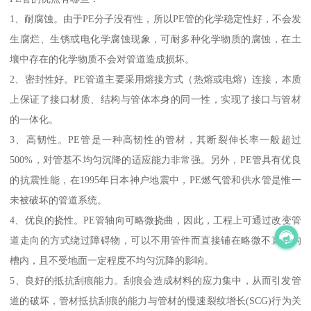
1、耐腐蚀。由于PE分子没有性，所以PE管的化学稳定性好，不会发
生腐烂、生锈或电化学腐蚀现象，可耐多种化学物质的腐蚀，在土
壤中存在的化学物质不会对管道造成损坏。
2、密封性好。PE管道主要采用熔接方式（热熔或电熔）连接，本质
上保证了接口材质、结构与管体本身的同一性，实现了接口与管材
的一体化。
3、高韧性。PE管是一种高韧性的管材，其断裂伸长率一般超过
500%，对管基不均匀沉降的适应能力非常强。另外，PE管具有优良
的抗震性能，在1995年日本神户地震中，PE燃气管和供水管是惟一
未被破坏的管道系统。
4、优良的挠性。PE管轴向可略微挠曲，因此，工程上可通过改变管
道走向的方式绕过障碍物，可以不用管件而直接铺在略微不直的沟
槽内，且不受地面一定程度不均匀沉降的影响。
5、良好的抵抗刮痕能力。刮痕会造成材料的应力集中，从而引发管
道的破坏，管材抵抗刮痕的能力与管材的慢速裂纹增长(SCG)行为关