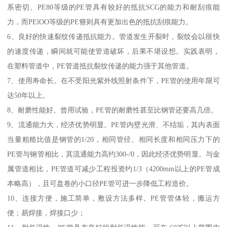
系密切。PE80等级的PE管具有较好的抵抗SCG的能力和耐刮痕能
力，而PElOO等级的PE簪则具有更加出色的抵抗刮痕能力。
6、良好的快速裂纹传递抵抗能力。管道发生开裂时，裂纹会以很快
的速度传递，瞬间就可能使管道破坏，后果不堪设想。实践表明，
在塑料管道中，PE管道抵抗裂纹传递的能力强于其他管道。
7、使用寿命长。在不受阳光紫外线照射条件下，PE管的使用年限可
达50年以上。
8、耐磨性能好。曾用试验，PE管的耐磨性甚至比钢管还要高几倍。
9、流通能力大，经济优势明显。PE管内壁光滑、不结垢，其内表面
当量粗糙比值是钢管的1/20，相同管径、相同长度和相同压力下的
PE管与钢管相比，其流通能力高约300-/0，因此经济优势明显。与金
属管道相比，PE管道可减少工程投资约1/3（4200mm以上的PE管成
本略高），且可盘卷的小口径PE管可进一步降低工程造价。
10、连接方便，施工简单，敷设方法多样。PE管管体轻，搬运方
便；易焊接，焊接口少；